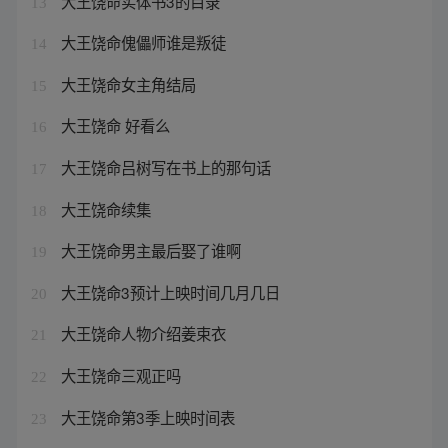
大王饶命实体书3的目录
13
大王饶命傀儡师谁是叛徒
14
大王饶命女主角结局
15
大王饶命 好看么
16
大王饶命吕树写在书上的那句话
17
大王饶命续集
18
大王饶命男主最后娶了谁啊
19
大王饶命3预计上映时间几月几日
20
大王饶命人物介绍姜束衣
21
大王饶命三观正吗
22
大王饶命第3季上映时间表
23