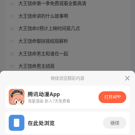
大王饶命第一季免费观看全集高清
24
大王饶命讲的什么故事啊
25
大王饶命3预计上映时间是几点
26
大王饶命御扶摇结局解析
27
大王饶命男主和谁在一起
28
大王饶命男主结局
29
大王饶命最后谁死了
继续浏览精彩内容
30
腾讯动漫App
打开APP
海量漫画 新人7天免费看
腾讯漫画
起点读书
QQ阅读
网站备案/许可证号：粤B2-20090059-5
在此处浏览
继续
Copyright©1998 - 2026 Tencent. All Rights Reserved