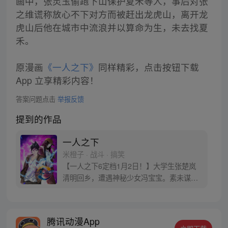
画中，张灵玉偷跑下山保护夏禾等人，事后对张
之维谎称放心不下对方而被赶出龙虎山，离开龙
虎山后他在城市中流浪并以算命为生，未去找夏
禾。
原漫画
《一人之下》
同样精彩，点击按钮下载
App 立享精彩内容！
答案问题点击
举报反馈
提到的作品
一人之下
米橙子 · 战斗 · 搞笑
【一人之下6定档1月2日！】大学生张楚岚
清明回乡，遭遇神秘少女冯宝宝。素未谋面
的冯宝宝却对张楚岚异常熟悉，并将其带去
自己打工的快递公司。为了帮冯宝宝寻找她
的身世，也为了查清自己与爷爷身上的秘
腾讯动漫App
密，张楚岚的生活被彻底颠覆，与冯宝宝一