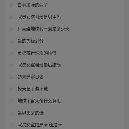
白羽彤弹的曲子
9
驭灵女盗君琰是男主吗
10
月亮绕地球转一圈是多少天
11
蛊的等级划分
12
灵棺夜行谁杀的师傅
13
驭灵女盗君琰最后结局
14
楚天遥演员表
15
择天记手游下载
16
地球宇宙大帝什么意思
17
蛊界天庭的诗
18
驭灵女盗结局be还是he
19