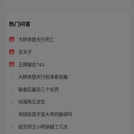
热门问答
大醉侠楚天行死亡
1
灵天子
2
王牌御史743
3
大醉侠楚天行扮演者张巍
4
破蛊后最忌三个东西
5
动漫再见龙生
6
地球就是宇宙大帝的脑袋吗
7
驭灵师王小明穿越了几次
8