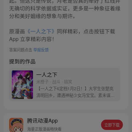
起。但这只是传说，月老是否真的牵好了红线并
无确切的科学依据或实证，更多是一种象征着缘
分和美好姻缘的想象与期许。
原漫画
《一人之下》
同样精彩，点击按钮下载
App 立享精彩内容！
答案问题点击
举报反馈
提到的作品
一人之下
米橙子 · 战斗 · 搞笑
【一人之下6定档1月2日！】大学生张楚岚
清明回乡，遭遇神秘少女冯宝宝。素未谋面
的冯宝宝却对张楚岚异常熟悉，并将其带去
自己打工的快递公司。为了帮冯宝宝寻找她
的身世，也为了查清自己与爷爷身上的秘
腾讯动漫App
密，张楚岚的生活被彻底颠覆，与冯宝宝一
立即下载
同踏上“异人”之旅。
海量正版漫画畅快看