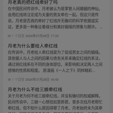
月老真的把红线牵好了吗
在中国民间传说中，月老被认为是掌管人间婚姻的神仙，
会用红线将注定成为夫妻的男女牵在一起。但这只是传
说，月老是否真的牵好了红线并无确切的科学依据或实
证，更多是一种象征着缘分和美好姻缘的想象与期许。 ...
1 个回答
2024年07月28日 17:33
月老为什么要给人牵红线
在传说中，月老给人牵红线是为了促成男女之间的姻缘。
其依据人与人之间的因果与债务关系来确定红线的系法，
通过将红线系在不同的身体部位，来影响和决定两人之间
感情的性质和程度。 原漫画《一人之下》同样精彩...
1 个回答
2024年07月28日 16:40
月老为什么不给三娘牵红线
关于月老为何不给三娘牵红线，并没有确切的权威解释。
民间传说中，三娘一心想找如意郎君，曾多次找月老帮忙
牵红线，但不知什么原因得罪了月老，月老始终未为其牵