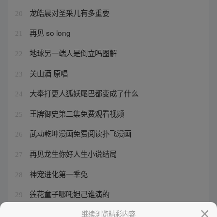
龙皓晨对圣采儿有多重要
20
再见 so long
21
地球另一端人是倒立吗图解
22
关山酒 原唱
23
大奉打更人狐妖尾巴都变成了什么
24
王牌御史第二集免费观看视频
25
武动乾坤漫画免费阅读扑飞漫画
26
再见龙生你好人生小说结局
27
神宠进化第一季免
28
莲花童子哪吒妲己谁演的
29
含香剑魔魔魂剑客
继续浏览精彩内容
30