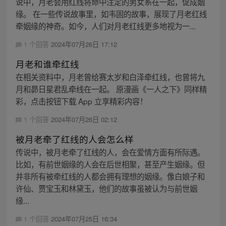
说中，月老会用红线将命中注定的男女系在一起，促成姻
缘。 在一些传说故事里，如韦固的故事，展现了月老红线
牵姻缘的神奇。如今，人们对月老红线更多地视为一...
1 个回答
2024年07月26日 17:12
月老和谁牵红线
在相关资料中，月老曾给赛太岁和白泽牵红线，也曾将九
月和昴日星君乱牵线在一起。 原漫画《一人之下》同样精
彩，点击按钮下载 App 立享精彩内容！
1 个回答
2024年07月26日 02:12
被月老牵了红线的人会怎么样
传说中，被月老牵了红线的人，会在爱情方面有所际遇。
比如，有前世姻缘的人会在后世相聚，甚至产生姻缘。但
并非所有被牵红线的人都会拥有理想的姻缘。像白娘子和
许仙、贾宝玉和林黛玉，他们的故事虽被认为与前世姻
缘...
1 个回答
2024年07月25日 16:34