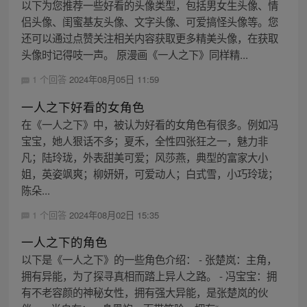
以下为您推荐一些好看的头像类型，包括男女生头像、情
侣头像、闺蜜基友头像、文字头像、可爱搞怪头像等。您
还可以通过点赞关注相关内容获取更多精美头像，在获取
头像时记得吱一声。 原漫画《一人之下》同样精...
1 个回答
2024年08月05日 11:59
一人之下好看的女角色
在《一人之下》中，被认为好看的女角色有很多。例如冯
宝宝，她人狠话不多；夏禾，全性四张狂之一，魅力非
凡；陆玲珑，外表甜美可爱；风莎燕，典型的富家大小
姐，英姿飒爽；柳妍妍，可爱动人；白式雪，小巧玲珑；
陈朵...
1 个回答
2024年08月02日 15:35
一人之下的角色
以下是《一人之下》的一些角色介绍： - 张楚岚：主角，
拥有异能，为了探寻真相而踏上异人之路。 - 冯宝宝：拥
有不老容颜的神秘女性，拥有强大异能，是张楚岚的伙