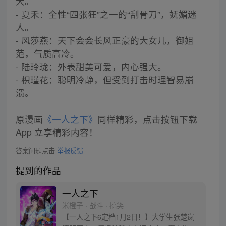
大。
- 夏禾：全性“四张狂”之一的“刮骨刀”，妩媚迷
人。
- 风莎燕：天下会会长风正豪的大女儿，御姐
范，气质高冷。
- 陆玲珑：外表甜美可爱，内心强大。
- 枳瑾花：聪明冷静，但受到打击时理智易崩
溃。
原漫画
《一人之下》
同样精彩，点击按钮下载
App 立享精彩内容！
答案问题点击
举报反馈
提到的作品
一人之下
米橙子 · 战斗 · 搞笑
【一人之下6定档1月2日！】大学生张楚岚