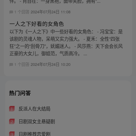
伴。 - 肖自在：一身黑袍，面带笑脸，拥有“...
1 个回答
2024年07月24日 11:08
一人之下好看的女角色
以下为《一人之下》中一些好看的女角色： - 冯宝宝：是
该剧的灵魂人物，呆萌又实力强大。 - 夏禾：全性“四张
狂”之一的“刮骨刀”，妩媚迷人。 - 风莎燕：天下会会长风
正豪的大女儿，御姐范，气质高冷。 ...
1 个回答
2024年07月24日 10:20
热门问答
反派人在大结局
1
日剧双女主悬疑剧
2
日剧推荐恋爱剧
3