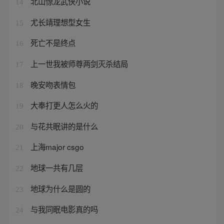
北山惊龙武侠小说
14
尤长靖理想型女生
15
死亡不是终点
16
上一世我被师尊两剑灭杀结局
17
晚安吻表情包
18
大奉打更人怎么火的
19
与花共眠讲的是什么
20
上海major csgo
21
地球一共有几层
22
地球为什么是圆的
23
与我同眠电影真的吗
24