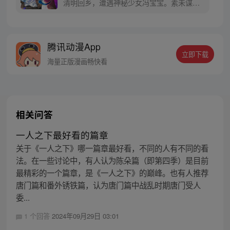
清明回乡，遭遇神秘少女冯宝宝。素未谋面
的冯宝宝却对张楚岚异常熟悉，并将其带去
自己打工的快递公司。为了帮冯宝宝寻找她
的身世，也为了查清自己与爷爷身上的秘
腾讯动漫App
密，张楚岚的生活被彻底颠覆，与冯宝宝一
立即下载
同踏上“异人”之旅。
海量正版漫画畅快看
相关问答
一人之下最好看的篇章
关于《一人之下》哪一篇章最好看，不同的人有不同的看
法。在一些讨论中，有人认为陈朵篇（即第四季）是目前
最精彩的一个篇章，是《一人之下》的巅峰。也有人推荐
唐门篇和番外锈铁篇，认为唐门篇中战乱时期唐门受人
委...
1 个回答
2024年09月29日 03:01