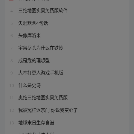
三维地图实景免费版软件
4
失眠默念4句话
5
头像库洛米
6
宇宙尽头为什么在铁岭
7
成是危的理想型
8
大奉打更人游戏手机版
9
什么是史诗
10
奥维三维地图实景免费版
11
我被冤枉退宗门 你说我变心了
12
地球末日生存食谱
13