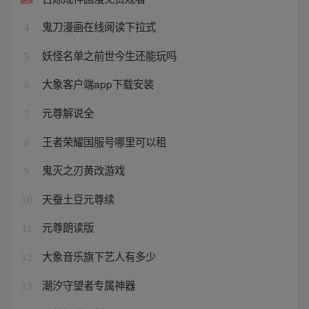
鬼刀漫画在线阅读下拉式
4
妖怪名单之前世今生还能玩吗
5
大象客户端app下载安装
6
元尊解说全
7
王者荣耀国服号哪里可以租
8
鬼灭之刃黄改游戏
9
天蚕土豆元尊续
10
元尊朗读版
11
大象音乐旗下艺人有多少
12
潮汐守望者专属神器
13