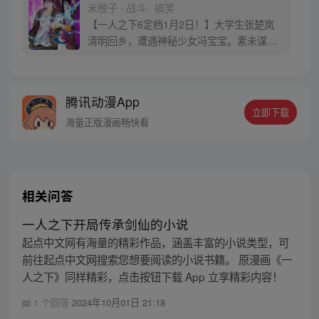
米橙子 · 战斗 · 搞笑
【一人之下6定档1月2日！】大学生张楚岚
清明回乡，遭遇神秘少女冯宝宝。素未谋面
的冯宝宝却对张楚岚异常熟悉，并将其带去
自己打工的快递公司。为了帮冯宝宝寻找她
的身世，也为了查清自己与爷爷身上的秘
腾讯动漫App
密，张楚岚的生活被彻底颠覆，与冯宝宝一
立即下载
同踏上“异人”之旅。
海量正版漫画畅快看
相关问答
一人之下开局传承剑仙的小说
起点中文网有海量的精彩作品，涵盖丰富的小说类型，可
前往起点中文网搜索您想要阅读的小说书籍。 原漫画《一
人之下》同样精彩，点击按钮下载 App 立享精彩内容！
1 个回答
2024年10月01日 21:18