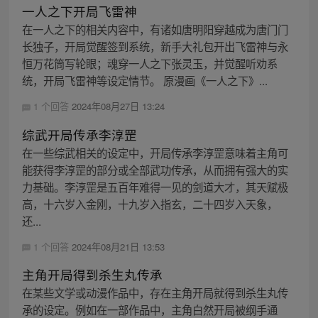
一人之下开局飞雷神
在一人之下的相关内容中，有诸如唐明阳穿越成为唐门门
长独子，开局觉醒签到系统，新手大礼包开出飞雷神与永
恒万花筒写轮眼；魂穿一人之下张灵玉，并觉醒听劝系
统，开局飞雷神等设定情节。 原漫画《一人之下》...
1 个回答
2024年08月27日 13:24
综武开局传承李淳罡
在一些综武相关的设定中，开局传承李淳罡意味着主角可
能获得李淳罡的部分或全部武功传承，从而拥有强大的实
力基础。李淳罡是五百年难得一见的剑道大才，其天赋极
高，十六岁入金刚，十九岁入指玄，二十四岁入天象，
还...
1 个回答
2024年08月21日 13:53
主角开局得到杀生丸传承
在某些文学或动漫作品中，存在主角开局就得到杀生丸传
承的设定。例如在一部作品中，主角白然开局被纲手通