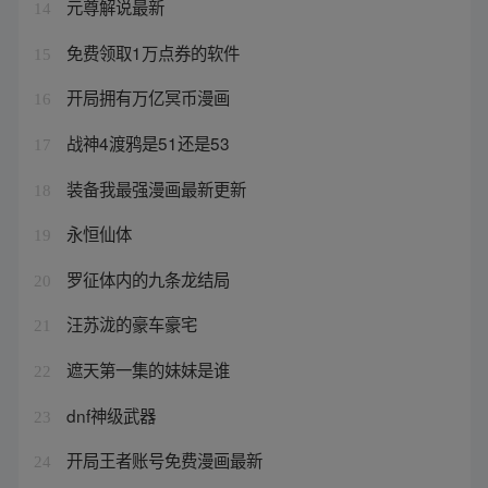
元尊解说最新
14
免费领取1万点券的软件
15
开局拥有万亿冥币漫画
16
战神4渡鸦是51还是53
17
装备我最强漫画最新更新
18
永恒仙体
19
罗征体内的九条龙结局
20
汪苏泷的豪车豪宅
21
遮天第一集的妹妹是谁
22
dnf神级武器
23
开局王者账号免费漫画最新
24