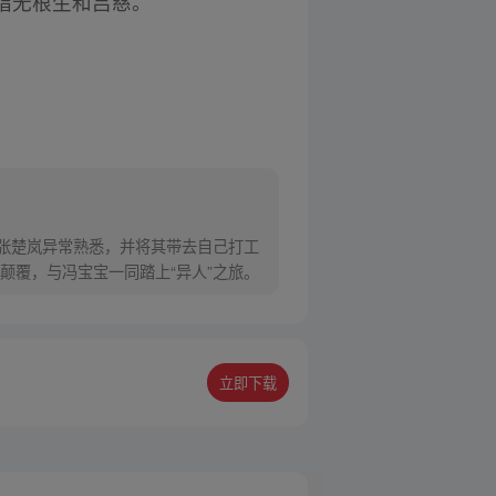
是指无根生和吕慈。
对张楚岚异常熟悉，并将其带去自己打工
颠覆，与冯宝宝一同踏上“异人”之旅。
立即下载