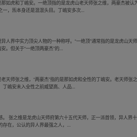
的是那如虎和丁嶋安。一绝顶指的是龙虎山老天师张之维，两豪杰被认
一，炁本身还是混混头目。丁嶋安多次...
对异人界中实力顶尖人物的一种称呼。“一绝顶”通常指的是龙虎山天
。但关于“一绝顶两豪杰”的...
是老天师张之维，“两豪杰”指的是那如虎和全性的丁嶋安。老天师张
丁嶋安未入全性之前威望高、人品...
慈。 张之维是龙虎山天师府第六十五代天师，正一派首领，异人界十
的存在，公认的异人界最强之人，...