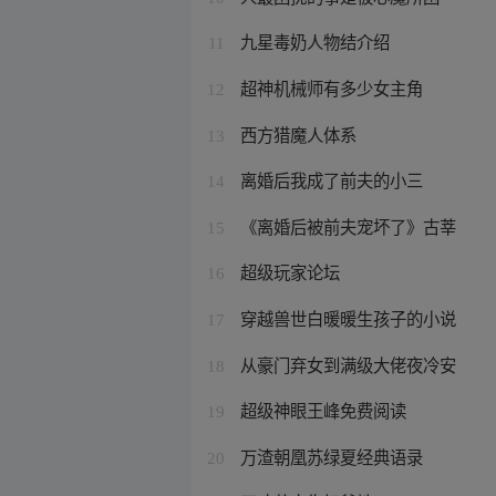
九星毒奶人物结介绍
11
超神机械师有多少女主角
12
西方猎魔人体系
13
离婚后我成了前夫的小三
14
《离婚后被前夫宠坏了》古莘
15
超级玩家论坛
16
穿越兽世白暖暖生孩子的小说
17
从豪门弃女到满级大佬夜冷安
18
超级神眼王峰免费阅读
19
万渣朝凰苏绿夏经典语录
20