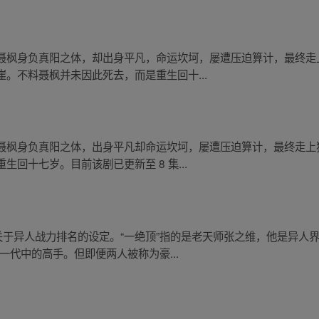
聂枫身负真阳之体，却出身平凡，命运坎坷，屡遭压迫算计，最终走
。不料聂枫并未因此死去，而是重生回十...
聂枫身负真阳之体，出身平凡却命运坎坷，屡遭压迫算计，最终走上
回十七岁。目前该剧已更新至 8 集...
关于异人战力排名的设定。“一绝顶”指的是老天师张之维，他是异人
一代中的高手。但即便两人被称为豪...