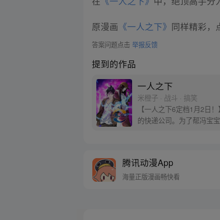
在
《一人之下》
中，绝顶高手分为
原漫画
《一人之下》
同样精彩，点
答案问题点击
举报反馈
提到的作品
一人之下
米橙子 · 战斗 · 搞笑
【一人之下6定档1月2日
的快递公司。为了帮冯宝宝
腾讯动漫App
海量正版漫画畅快看