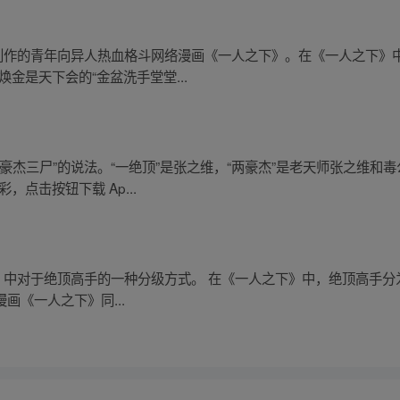
创作的青年向异人热血格斗网络漫画《一人之下》。在《一人之下》中
金是天下会的“金盆洗手堂堂...
豪杰三尸”的说法。“一绝顶”是张之维，“两豪杰”是老天师张之维和毒
点击按钮下载 Ap...
》中对于绝顶高手的一种分级方式。 在《一人之下》中，绝顶高手分为
画《一人之下》同...