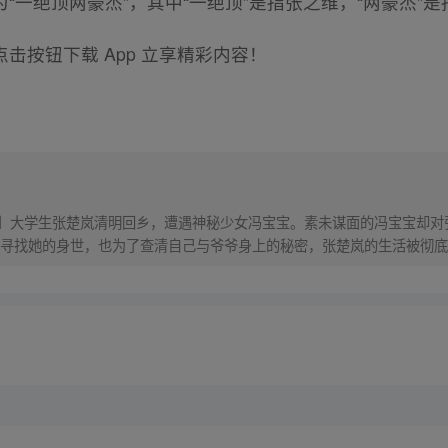
“一绝顶两豪杰”，其中“一绝顶”是指张之维，“两豪杰”
击按钮下载 App 立享精彩内容！
！】大学生张楚岚清明回乡，遭遇神秘少女冯宝宝。素未谋面的冯宝宝却
寻找她的身世，也为了查清自己与爷爷身上的秘密，张楚岚的生活被彻底