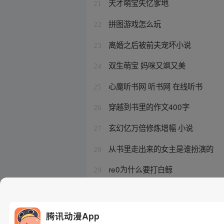
天才萌宝失忆爹地
21
拼图游戏怎么玩
22
离婚之后被前夫宠坏小说
23
双生萌宝 妈咪又飒又美
24
心魔听书网 听书网 在线听书
25
穿越到书里的作文400字
26
玄幻亿万倍修炼增幅 小说
27
从书里走出来的女主是谁扮演的
28
re0为什么要打白鲸
29
小龙崽四岁半
30
腾讯动漫App