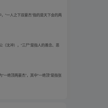
，“一人之下双豪杰”指的是天下会的两
公（沈冲），“三尸”是指人的善念、恶
“一绝顶两豪杰”，其中“一绝顶”是指张