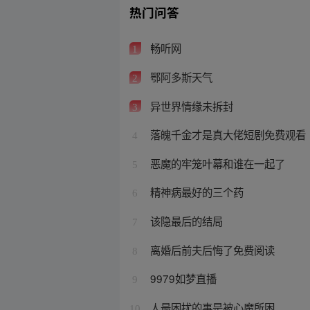
热门问答
畅听网
1
鄂阿多斯天气
2
异世界情缘未拆封
3
落魄千金才是真大佬短剧免费观看
4
恶魔的牢笼叶幕和谁在一起了
5
精神病最好的三个药
6
该隐最后的结局
7
离婚后前夫后悔了免费阅读
8
9979如梦直播
9
人最困扰的事是被心魔所困
10