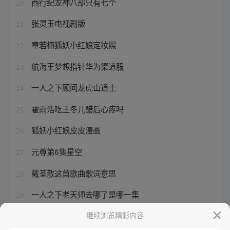
西行纪龙神八部只有七个
20
张灵玉电视剧版
21
章若楠狐妖小红娘定妆照
22
航海王梦想指针华为渠道服
23
一人之下顾问龙虎山道士
24
霍雨浩吃王冬儿醋后心疼吗
25
狐妖小红娘皮皮漫画
26
元尊第6集星空
27
戴荃散这首歌曲歌词意思
28
一人之下老天师去哪了是哪一集
29
一人之下全部演员表介绍
继续浏览精彩内容
30