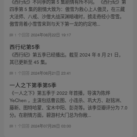
《西行纪》不同季的第 5 集剧情有所不同。 《西行纪》第
四季第 5 集的剧情大致为：傲雪为救心上人傲灵，在三藏
大法师、八戒、沙僧大战深渊暗魂时，掳走奇经小雪雪。
傲雪背着小雪雪来到与天下第一龙的约定地...
1 个回答
2024年08月22日 19:17
西行纪第5季
《西行纪》第五季已经播出。截至 2024 年 8 月 21 日，
其已更新至 45 集。
1 个回答
2024年08月21日 23:41
一人之下第季第5季
《一人之下》第五季于 2022 年首播，导演为陈烨
YeChen ，主演包括曹云图、小连杀、巩大方、赵铭洲、
藤新、图特哈蒙、宝木中阳、彭尧等。该季豆瓣评分为 7.0
分。在剧情方面，碧游村大门总为你敞...
1 个回答
2024年07月26日 03:00