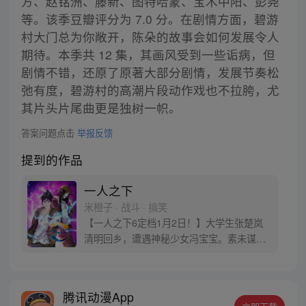
方、赵铭洲、藤新、图特哈蒙、宝木中阳、彭尧
等。该季豆瓣评分为 7.0 分。在剧情方面，碧游
村大门总为你敞开，陈朵的故事会如何发展令人
期待。本季共 12 集，其画风受到一些诟病，但
剧情不错，还原了原著大部分剧情，发展节奏松
弛有度，碧游村的高潮片段动作戏也不拉胯，尤
其片头片尾曲更是独树一帜。
答案问题点击
举报反馈
提到的作品
一人之下
米橙子 · 战斗 · 搞笑
【一人之下6定档1月2日！】大学生张楚岚
清明回乡，遭遇神秘少女冯宝宝。素未谋面
的冯宝宝却对张楚岚异常熟悉，并将其带去
自己打工的快递公司。为了帮冯宝宝寻找她
的身世，也为了查清自己与爷爷身上的秘
腾讯动漫App
密，张楚岚的生活被彻底颠覆，与冯宝宝一