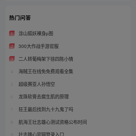
热门问答
涂山狐妖裸身p图
1
300大作战手游官服
2
二人转葡梅架下徐四陈小情
3
海贼王在线免免费观看全集
4
超级赛亚人孙悟空
5
龙珠软膏去腐生肌的原理
6
狂王最后找到九十九鬼了吗
7
航海王壮志雄心测试资格公布时间
8
壮志雄心官网登录入口
9