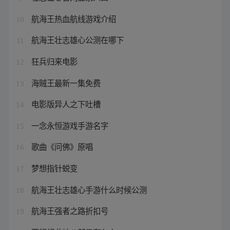
航海王热血航线游戏介绍
10
航海王壮志雄心公测在哪下
11
狂兵归来电影
12
海贼王最新一集免费
13
电影版异人之下吐槽
14
一念永恒游戏手游名字
15
歌曲《问佛》原唱
16
梦想指针蜕变
17
航海王壮志雄心手游什么时候公测
18
航海王强者之路折扣号
19