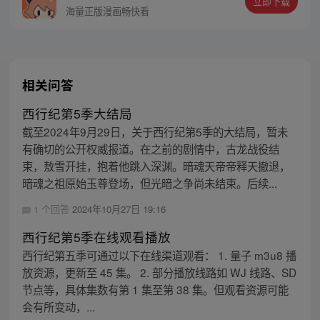
立即下载
同踏上“异人”之旅。
海量正版漫画畅快看
相关问答
西行纪第5季大结局
截至2024年9月29日，关于西行纪第5季的大结局，暂未
有确切的公开权威报道。在之前的剧情中，古龙战役结
束，敖雪开挂，抱着他跳入深渊。暗魂天帝帝释天撤退，
暗魂之祖原始玉尊登场，但光暗之争尚未结束。后续...
1 个回答
2024年10月27日 19:16
西行纪第5季在线观看播放
西行纪第五季可通过以下在线渠道观看： 1. 量子 m3u8 播
放资源，更新至 45 集。 2. 部分播放线路如 WJ 线路、SD
节点等，具体集数有第 1 集至第 38 集。但观看资源可能
会有所变动，...