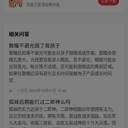
立即下载
同踏上“异人”之旅。
海量正版漫画畅快看
相关问答
散瞳不避光毁了我孩子
散瞳后如果不避光可能会对孩子眼睛造成伤害。散瞳会使
瞳孔散大，光线更容易进入眼底，若不避光，眼睛可能会
出现畏光、眩光等不适感，还可能刺激眼底的黄斑区域。
如果在散瞳后没有避光且长时间接触电子产品或长时间
受...
1 个回答
2024年10月21日 13:42
狐妹后期能打过二郎神么吗
狐妹的实力远逊于二郎神。二郎神杨戬幼年便拥有法力，
后又历经诸多历练，拥有天眼，曾战胜诸多强敌，如杀死
九大金乌、收服三首蛟、击败五极战神和十万天兵等。而