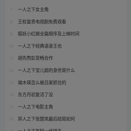
一人之下女主角
7
王权富贵电视剧免费观看
8
狐妖小红娘全篇顺序及上映时间
9
一人之下经典语录王也
10
胡先煦彭昱畅合作
11
一人之下宝儿姐的身世是什么
12
端木瑛怎么被吕家抓住的
13
东方月初复活了没
14
一人之下电影主角
15
异人之下张楚岚最后结局如何
16
一人之下年轻一代排名