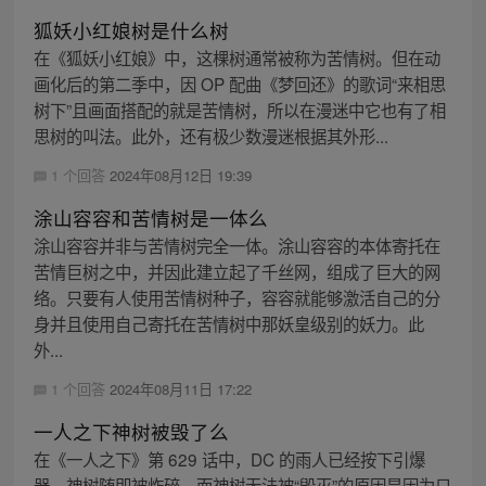
狐妖小红娘树是什么树
在《狐妖小红娘》中，这棵树通常被称为苦情树。但在动
画化后的第二季中，因 OP 配曲《梦回还》的歌词“来相思
树下”且画面搭配的就是苦情树，所以在漫迷中它也有了相
思树的叫法。此外，还有极少数漫迷根据其外形...
1 个回答
2024年08月12日 19:39
涂山容容和苦情树是一体么
涂山容容并非与苦情树完全一体。涂山容容的本体寄托在
苦情巨树之中，并因此建立起了千丝网，组成了巨大的网
络。只要有人使用苦情树种子，容容就能够激活自己的分
身并且使用自己寄托在苦情树中那妖皇级别的妖力。此
外...
1 个回答
2024年08月11日 17:22
一人之下神树被毁了么
在《一人之下》第 629 话中，DC 的雨人已经按下引爆
器，神树随即被炸碎。而神树无法被“毁灭”的原因是因为只