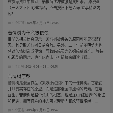
在参考资料中提到，祸根苗沈冲被张楚岚所杀。 原漫画
《一人之下》同样精彩，点击按钮下载 App 立享精彩内
容！
1 个回答
2024年09月21日 22:36
苦情树为什么被侵蚀
目前的相关信息显示，苦情树被侵蚀的原因可能是石姬作
恶，其导致苦情树日益衰败。另外，二十年前不明势力也
曾对苦情树造成侵蚀，导致结缘灵力的姻缘草减产。 等待
电视剧的同时，也可以点击下方链接来阅读《狐...
1 个回答
2024年08月28日 06:51
苦情树原型
苦情树是漫画作品《狐妖小红娘》中的一棵神树。它最初
并非真实存在的原型，而是这部漫画中虚构的元素。在漫
画里，苦情树是整个涂山的根基，也是涂山“红仙界”的象征
和标志，拥有特殊的神力可以帮助人和妖转世续缘，...
1 个回答
2024年08月12日 19:47