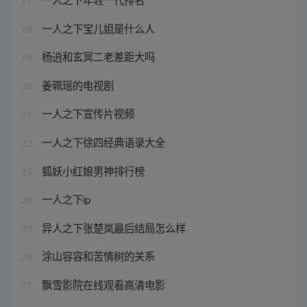
17
一人之下宝儿姐是什么人
18
杨逍和玄冥二老差距大吗
19
姜珮瑶的电视剧
20
一人之下宣传片视频
21
一人之下徐四经典语录大全
22
狐妖小红娘男神排行榜
23
一人之下ip
24
异人之下张楚岚最后结局怎么样
25
涂山容容和苦情树的关系
26
飘雪影院在线观看高清电影
27