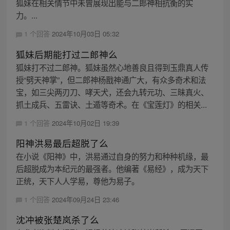
狐妹在相关情节中未曾展现出能与二郎神相抗衡的实
力。...
1 个回答
2024年10月03日 05:32
狐妹后期能打过二郎神么
狐妹打不过二郎神。狐妹虽然心地善良且得到玉鼎真人传
授“劈天神掌”，但二郎神杨戬神通广大，有众多奇术和法
宝，如三尖两刃刀、哮天犬，还会九转元功、三昧真火、
抓土成兵、五雷诀、土遁等奇术。在《宝莲灯》的相关...
1 个回答
2024年10月02日 19:39
阳神洪易最后超脱了么
在小说《阳神》中，洪易通过自身的努力和种种机缘，最
后超脱成为本纪元的最强者。他编著《易经》，成为天下
正统，天下人人学易，尊他为易子。
1 个回答
2024年09月24日 23:46
沈冲被张楚岚杀了么