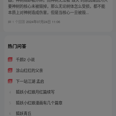
要神树的核心未被毁掉，那么无论树体怎么受损，都不能
本质上对神树造成伤害，但是当核心一旦被毁...
1 个回答
2024年07月24日 11:06
热门问答
千颜2 小说
1
涂山红红的父亲
2
下一站江湖 孟启
3
狐妖小红娘月红篇续写
4
狐妖小红娘漫画有几个篇章
5
狐妖青丘
6