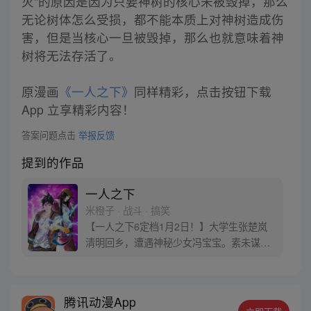
灭”的原因是因为只要神树的核心未被毁掉，那么
无论树体怎么受损，都不能本质上对神树造成伤
害，但是当核心一旦被毁掉，那么也就意味着神
树将无法存活了。
原漫画
《一人之下》
同样精彩，点击按钮下载
App 立享精彩内容！
答案问题点击
举报反馈
提到的作品
一人之下
米橙子 · 战斗 · 搞笑
【一人之下6定档1月2日！】大学生张楚岚
清明回乡，遭遇神秘少女冯宝宝。素未谋面
的冯宝宝却对张楚岚异常熟悉，并将其带去
自己打工的快递公司。为了帮冯宝宝寻找她
的身世，也为了查清自己与爷爷身上的秘
腾讯动漫App
密，张楚岚的生活被彻底颠覆，与冯宝宝一