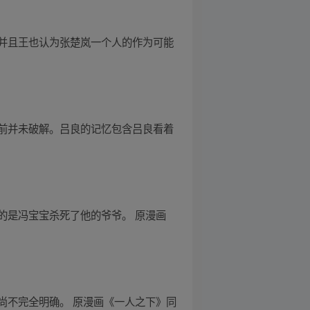
并且王也认为张楚岚一个人的作为可能
前并未破解。吕良的记忆包含吕良看着
的是冯宝宝杀死了他的爷爷。 原漫画
尚不完全明确。 原漫画《一人之下》同