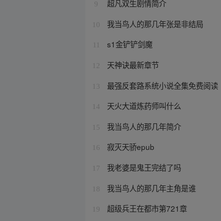
超凡双生剧情简介
9
我当鸟人的那几年张是非结局
10
s1金铲铲剑魔
11
天神诀最新章节
12
最强反套路系统小说全集免费阅读
13
天火大道炼药师叫什么
14
我当鸟人的那几年简介
15
寂灭天骄epub
16
我老婆是鬼王完结了吗
17
我当鸟人的那几年主角是谁
18
超级兵王在都市第721章
19