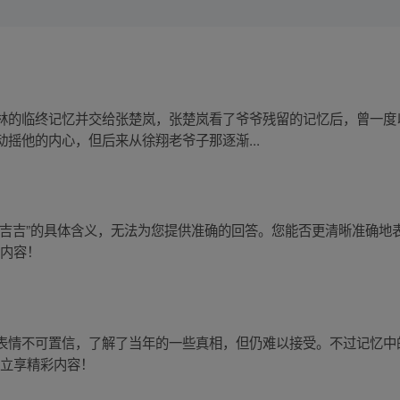
林的临终记忆并交给张楚岚，张楚岚看了爷爷残留的记忆后，曾一度
摇他的内心，但后来从徐翔老爷子那逐渐...
岚吉吉”的具体含义，无法为您提供准确的回答。您能否更清晰准确地
彩内容！
表情不可置信，了解了当年的一些真相，但仍难以接受。不过记忆中
 立享精彩内容！