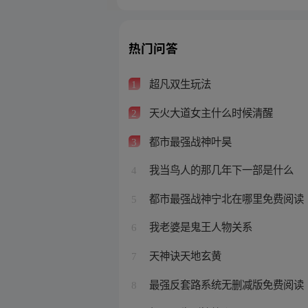
热门问答
超凡双生玩法
1
天火大道女主什么时候清醒
2
都市最强战神叶昊
3
我当鸟人的那几年下一部是什么
4
都市最强战神宁北在哪里免费阅读
5
我老婆是鬼王人物关系
6
天神诀天地玄黄
7
最强反套路系统无删减版免费阅读
8