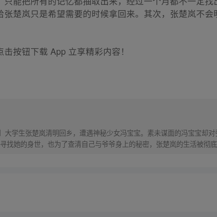
，只能把所有的记忆都抽取出来，经过一个月都不一定找
给张楚岚只是希望需要的时候拿回来。其次，张楚岚不会
击按钮下载 App 立享精彩内容！
！】大学生张楚岚清明回乡，遭遇神秘少女冯宝宝。素未谋面的冯宝宝却
寻找她的身世，也为了查清自己与爷爷身上的秘密，张楚岚的生活被彻底