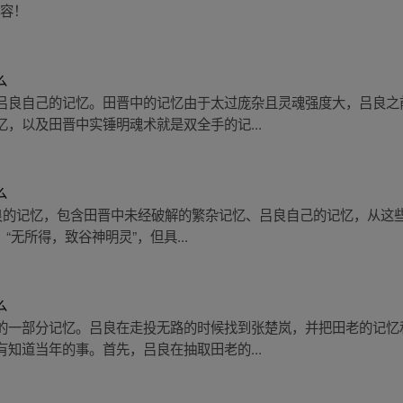
内容！
么
吕良自己的记忆。田晋中的记忆由于太过庞杂且灵魂强度大，吕良之
，以及田晋中实锤明魂术就是双全手的记...
么
吕良的记忆，包含田晋中未经破解的繁杂记忆、吕良自己的记忆，从这
“无所得，致谷神明灵”，但具...
么
的一部分记忆。吕良在走投无路的时候找到张楚岚，并把田老的记忆
知道当年的事。首先，吕良在抽取田老的...