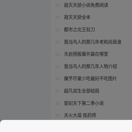
寂灭天骄小说免费阅读
20
寂灭天骄全本
21
都市之北王狂刀
22
我当鸟人的那几年老和尚是谁
23
天启预报番外篇在哪里
24
我当鸟人的那几年人物介绍
25
魔芋尽量少吃最好不吃图片
26
超凡双生全部结局
27
宦妃天下第二季小说
28
天火大道 炼药师
29
从精神病院走出的强者老张结局
30