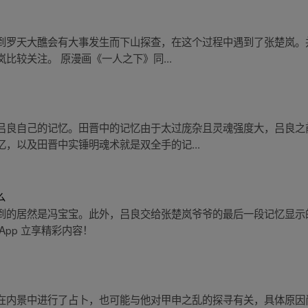
到罗天大醮会有大事发生而下山探查，在这个过程中遇到了张楚岚。
比较关注。 原漫画《一人之下》同...
吕良自己的记忆。田晋中的记忆由于太过庞杂且灵魂强度大，吕良之
，以及田晋中实锤明魂术就是双全手的记...
么
到的居然是冯宝宝。此外，吕良交给张楚岚爷爷的最后一段记忆显示
pp 立享精彩内容！
在内景中进行了占卜，也可能与他对甲申之乱的探寻有关，具体原因