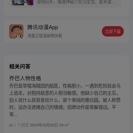
清明回乡，遭遇神秘少女冯宝宝。素未谋面
的冯宝宝却对张楚岚异常熟悉，并将其带去
自己打工的快递公司。为了帮冯宝宝寻找她
的身世，也为了查清自己与爷爷身上的秘
腾讯动漫App
密，张楚岚的生活被彻底颠覆，与冯宝宝一
立即下载
同踏上“异人”之旅。
海量正版漫画畅快看
相关问答
乔巴人物性格
乔巴是草帽海贼团的船医，性格胆小，一遇到危险就会马
上逃走，对抱持敌意的人相当敏感。他缺少自己的主见，
别人说什么就容易信什么，是个单纯的傻白甜。被人称赞
时，没办法遮掩自己的情绪；招牌动作是常躲错边。平
常...
1 个回答
2024年09月29日 00:47