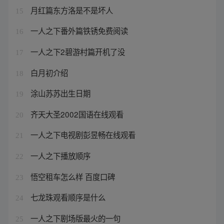
月红篇东方洛是不是坏人
15
一人之下番外篇铁锈免费阅读
16
一人之下2碧游村篇开机了没
17
白月初介绍
18
涂山苏苏出生日期
19
齐天大圣2002国语在线观看
20
一人之下电视剧彭昱畅在线观看
21
一人之下播放顺序
22
悟空租车怎么样 百度口碑
23
七龙珠观看顺序是什么
24
一人之下剧场版最火的一句
25