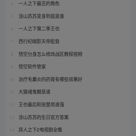
一人之下最丑的角色
4
涂山苏苏变身到底是谁
5
一人之下第二季王也
6
西行纪暗影天帝配音
7
悟空分身怎么修改战区教程视频
8
悟空软件管家
9
治疗毛囊炎的药膏有哪些效果好
10
大猿魂鬼魈是谁
11
王也最后和张楚岚谁强
12
涂山苏苏的生日官方答案
13
异人之下2电视剧全集
14