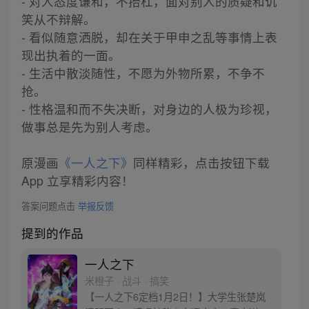
- 对人态度谦和，不抬杠，面对别人的质疑和讥
笑从不辩解。
- 看似随意洒脱，却在关于甲申之乱等事情上表
现出执着的一面。
- 生活中散淡随性，不愿为外物所累，不争不
抢。
- 性格温和而不失决断，对身边的人极为珍视，
做事总是先为别人考虑。
原漫画
《一人之下》
同样精彩，点击按钮下载
App 立享精彩内容！
答案问题点击
举报反馈
提到的作品
一人之下
米橙子 · 战斗 · 搞笑
【一人之下6定档1月2日！】大学生张楚岚