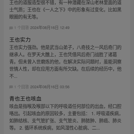
王也的道服造型很不错，有一种潜藏在深山老林里面的道
士气质；王也在《一人之下》中的形象有过变化，比如黑
眼圈的有无等。
1 个回答
2024年08月16日 12:49
王也实力
王也实力强劲。他是武当山弟子，八奇技之一风后奇门的
继承人。在罗天大醮上，王也凭借风后奇门战胜了诸葛
青。但未曾入世磨炼的他，在解决实际问题时，虽能洞察
世情人性，却在应用方面有所欠缺。在后续的经历中，他
不...
1 个回答
2024年08月16日 03:56
青也王也咳血
咳血是指喉及喉部以下的呼吸道任何部位的出血，经口腔
咯出。引起咳血的原因较多，主要包括： 1. 呼吸道疾病，
如肺结核、支气管扩张、支气管炎、肺脓肿、肺癌、肺炎
等。 2. 循环系统疾病，如风湿性心脏病、二...