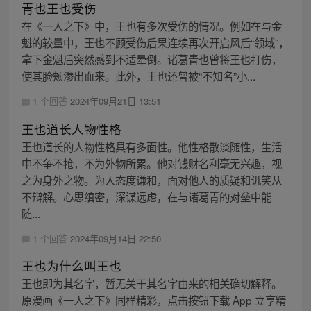
青也王也受伤
在《一人之下》中，王也有多次受伤的情况。例如在与金
魁的较量中，王也不顾受伤后果连续再次开启风后“领域”，
拿下金魁后突然感到不适晕倒。诸葛青也曾将王也打伤，
使其脸颊渗出血来。此外，王也还曾被“不知名”小...
1 个回答
2024年09月21日 13:51
王也道长人物性格
王也道长的人物性格具有多面性。他性格散淡随性，生活
中不争不抢，不为外物所累。他对钱财名利毫无兴趣，视
之为身外之物。为人态度谦和，面对他人的质疑和讥笑从
不辩解。心思缜密，深谋远虑，在与诸葛青的对垒中能
随...
1 个回答
2024年09月14日 22:50
王也为什么叫王也
王也即为其名字，暂无关于其名字由来的相关确切解释。
原漫画《一人之下》同样精彩，点击按钮下载 App 立享精