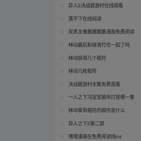
异人2决战碧游村在线观看
14
落不下在线阅读
15
双男主做酱酱酿酿漫画免费阅读
16
林动最后和绫清竹在一起了吗
17
林动获得几个祖符
18
林动几枚祖符
19
决战碧游村全集免费观看
20
一人之下冯宝宝被吊打是哪一集
21
林动拿到祖符的顺序是什么
22
异人之下2第二部
23
嘿嘿漫画在免费阅读线ios
24