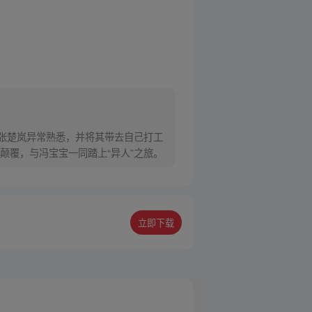
对张楚岚异常熟悉，并将其带去自己打工
颠覆，与冯宝宝一同踏上“异人”之旅。
立即下载