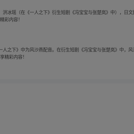
、洪冰瑶（在《一人之下》衍生短剧《冯宝宝与张楚岚》中），日文
享精彩内容！
一人之下》中为风沙燕配音。在衍生短剧《冯宝宝与张楚岚》中，风
立享精彩内容！