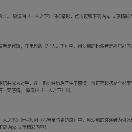
长。 原漫画《一人之下》同样精彩，点击按钮下载 App 立享精彩
演者是代斯；在电影版《异人之下》中，风沙燕的扮演者是那尔那茜
相识并成为对手，在一系列经历后产生了感情。贾正亮起初是个妈宝
一定感情。 原漫画《一人之下》同...
一人之下》衍生短剧《冯宝宝与张楚岚》中，风沙燕的饰演者为洪冰
载 App 立享精彩内容！