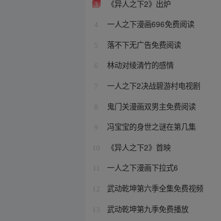
《异人之下2》出炉
3
一人之下漫画696免费阅读
4
落不下无广告免费阅读
5
林动对绫清竹的感情
6
一人之下2决战碧游村电视剧
7
鬼门关漫画双男主免费阅读
8
冯宝宝的身世之谜在第几集
9
《异人之下2》首映
10
一人之下漫画下拉式6
11
武动乾坤第六季全集免费视频
12
武动乾坤第九季免费播放
13