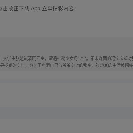
击按钮下载 App 立享精彩内容！
！】大学生张楚岚清明回乡，遭遇神秘少女冯宝宝。素未谋面的冯宝宝却
寻找她的身世，也为了查清自己与爷爷身上的秘密，张楚岚的生活被彻底