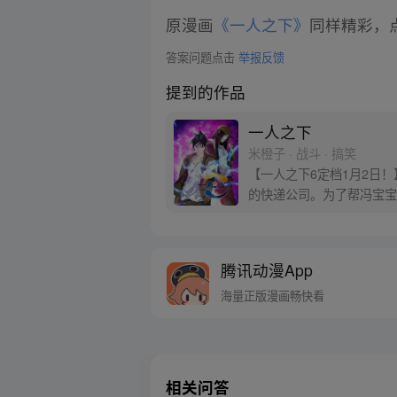
原漫画
《一人之下》
同样精彩，点
答案问题点击
举报反馈
提到的作品
一人之下
米橙子 · 战斗 · 搞笑
【一人之下6定档1月2日
的快递公司。为了帮冯宝宝
腾讯动漫App
海量正版漫画畅快看
相关问答