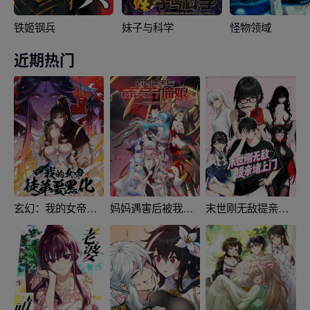
铁姬钢兵
妹子与科学
怪物领域
近期热门
玄幻：我的女帝徒弟要黑化
妈妈遇害后被我变成了猫娘
末世刚无敌提亲堵上门