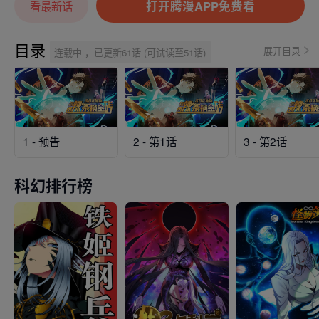
打开腾漫APP免费看
看最新话
目录
展开目录
连载中 ，已更新61话 (可试读至51话)
1 - 预告
2 - 第1话
3 - 第2话
科幻排行榜