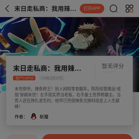
末日走私商：我用辣条换金砖
打开APP
暂无评分
末日走私商：我用辣条换金砖
丧尸TOP10
1756.2万人气
未世倒爷，辣条称王！别人网购零食翻车，陈阳却靠赠品“戒
指”穿越末世！左手现实界当老板，右手废土世界称霸主。当
旁人还在挣扎求生时，他早已凭借辣条兑换科技走上人生巅
峰！
作者：
斩魔