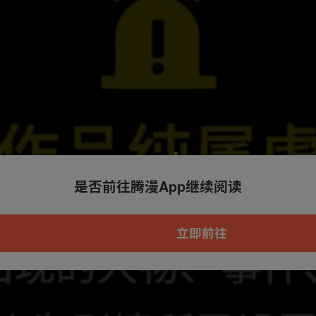
是否前往腾漫App继续阅读
本章节仅支持App阅读，可打开App新用
户7天免费看
立即前往