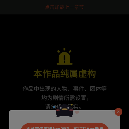
点击加载上一章节