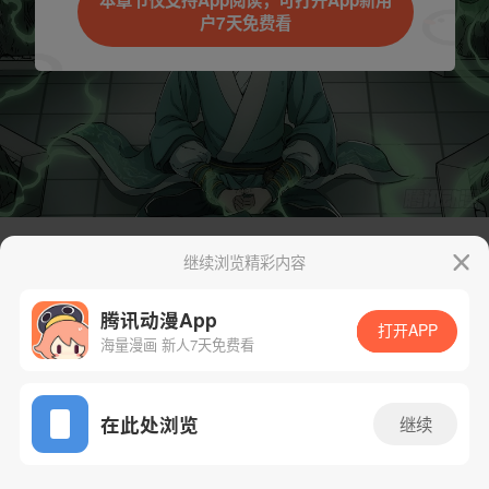
本章节仅支持App阅读，可打开App新用
户7天免费看
取消
立即前往
继续浏览精彩内容
下一话
腾漫App免费看
腾讯动漫App
打开APP
海量漫画 新人7天免费看
App免费看
在此处浏览
继续
28话 1/1