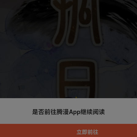
是否前往腾漫App继续阅读
本章节仅支持App阅读，可打开App新用
户7天免费看
立即前往