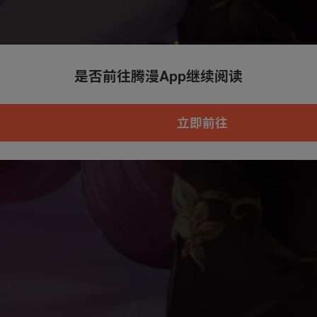
是否前往腾漫App继续阅读
本章节仅支持App阅读，可打开App新用
户7天免费看
立即前往