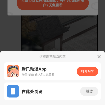
本章节仅支持App阅读，可打开App新用
户7天免费看
取消
立即前往
继续浏览精彩内容
腾讯动漫App
打开APP
海量漫画 新人7天免费看
App免费看
在此处浏览
继续
下一话
腾漫App免费看
75话 1/1