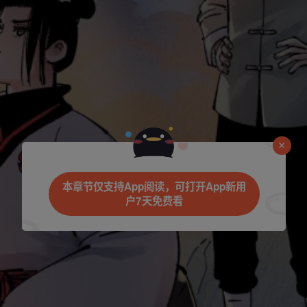
是否前往腾漫App继续阅读
本章节仅支持App阅读，可打开App新用
户7天免费看
立即前往