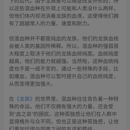
下的后代。由于龙族是可以随意改变外形的，所
以这些混血种在外观上可能和人类没什么两样，
但他们体内却流淌着龙族的血液，这使得他们拥
有了超越常人的力量、速度和耐力。
但混血种并不都是纯血的龙族，他们的龙族血统
会被人类的基因所稀释。所以，混血种的强弱很
大程度上取决于他们的龙族血统纯度。血统纯度
越高，他们的能力就越强。当然啦，这种血统纯
度也不是一成不变的，通过一些特殊的手段，比
如爆血，混血种可以暂时提升自己的血统纯度，
从而变得更加强大。
在
《龙族》
的世界里，混血种往往背负着一种特
殊的命运。他们不仅拥有强大的力量，还会受
到“血之哀”的困扰。这种孤独感让他们在人群中
显得格外与众不同，但也正是这种孤独感，让他
们更加珍惜与同类之间的友谊和羁绊。