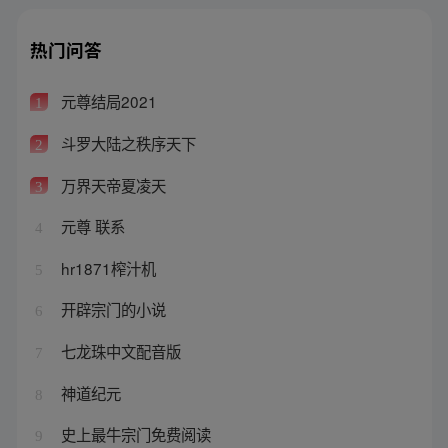
热门问答
元尊结局2021
1
斗罗大陆之秩序天下
2
万界天帝夏凌天
3
元尊 联系
4
hr1871榨汁机
5
开辟宗门的小说
6
七龙珠中文配音版
7
神道纪元
8
史上最牛宗门免费阅读
9