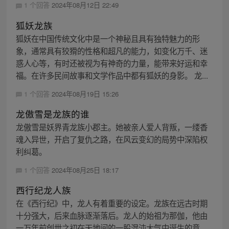
1 个回答
2024年08月12日 22:49
狐妖龙族
狐妖在中国传统文化中是一个神秘且具有独特魅力的形
象，通常具有狡猾的性格和超凡的能力，如变化万千、迷
惑人心等，有时还被视为有神奇的力量，能带来好运和幸
福。在许多民间故事和文学作品中都有狐妖的身影。 龙...
1 个回答
2024年08月19日 15:26
龙傲雪是龙族的谁
龙傲雪是妖界青龙族小郡主。她被亲人爱人背叛，一缕香
魂入异世，开启了复仇之路，在风云变幻的局势中深陷权
利纠葛。
1 个回答
2024年08月25日 18:17
西行纪龙人族
在《西行纪》中，龙人有着重要的设定。龙族在远古时期
十分强大，后来血脉逐渐落后。龙人的始祖为那伽，他由
一万年前创世之初在天地间的一股混沌大气中诞生的意