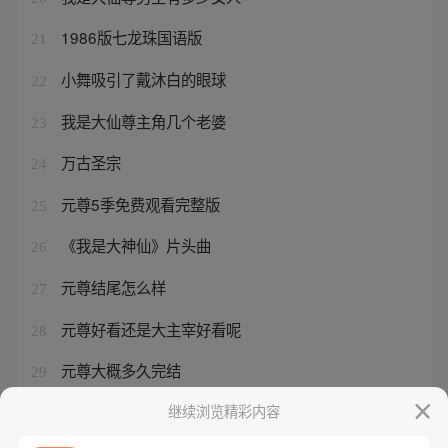
1986版七龙珠国语版
21
小舞吸引了戴沐白的眼球
22
我是大仙尊主角几个老婆
23
万古圣宗
24
元尊5季免费观看完整版
25
《我是大神仙》片头曲
26
元尊结尾怎么样
27
元尊好看还是大主宰好看呢
28
元尊大概多久完结
29
斗罗大陆全集小说免费阅读
继续浏览精彩内容
30