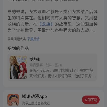
总的来说，龙族混血种就是人类和龙族结合后诞
生的特殊存在。他们既拥有人类的智慧，又具备
龙族的力量。在
《龙族》
的故事里，这些混血种
为了守护世界，勇敢地与各种强大的敌人战斗。
答案问题点击
举报反馈
提到的作品
龙族II
知音漫客 · 战斗 · 热血
暑假还没结束，路明非就收到了卡塞尔学院
双s级任务，更让人惊讶的是，他成了任务的
专员，而身经百战的楚子航成了他的协助助
理！据可靠消息，大地与山之王苏醒了，屠
龙大战一触即发！
腾讯动漫App
立即下载
海量正版漫画畅快看