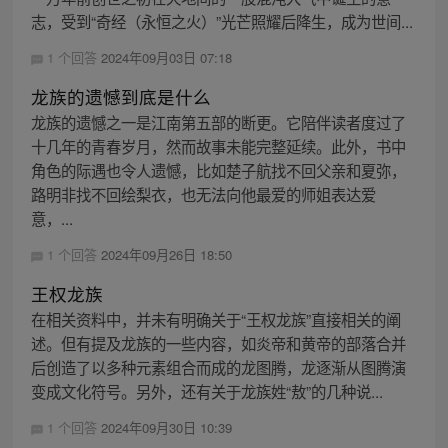
志，受到“奇经（永恒之火）”光芒照耀后降生，成为世间...
1 个回答
2024年09月03日 07:18
龙族的遗憾到底是什么
龙族的遗憾之一是江南第五部的断更。它陪伴读者度过了
十几年的青春岁月，然而故事未能完整延续。此外，书中
角色的际遇也令人遗憾，比如楚子航找不回父亲和夏弥，
路明非找不回绘梨衣，也无法向他最爱的师姐表达爱
意，...
1 个回答
2024年09月26日 18:50
王权龙族
在相关资料中，并未有明确关于“王权龙族”直接相关的阐
述。但有提及龙族的一些内容，如炎帝和黄帝的部落合并
后创造了以多种元素组合而成的龙图腾，龙逐渐从图腾演
变成文化符号。另外，还有关于龙族姓“敖”的几种说...
1 个回答
2024年09月30日 10:39