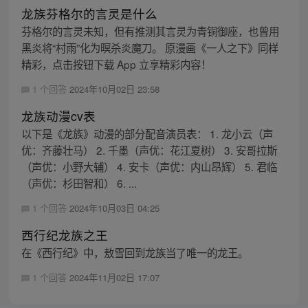
龙族芬格尔的言灵是什么
芬格尔的言灵未知，但有推测其言灵为青铜御座，也曾用
黑炎将“村雨”化为暝杀炎魔刀。 原漫画《一人之下》同样
精彩，点击按钮下载 App 立享精彩内容！
1 个回答
2024年10月02日 23:58
龙族动漫cv表
以下是《龙族》动漫的部分配音演员表： 1. 龙小云（声
优：齐藤壮马） 2. 千墨（声优：花江夏树） 3. 安哥拉斯
（声优：小野大辅） 4. 安卡（声优：内山昂辉） 5. 君临
（声优：杉田智和） 6. ...
1 个回答
2024年10月03日 04:25
西行纪龙族之王
在《西行纪》中，敖雪回到龙族当了唯一的龙王。
1 个回答
2024年11月02日 17:07