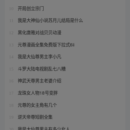
开局创立宗门
10
我是大神仙小说苏月儿结局是什么
11
黑化唐雅对战贝贝动漫
12
元尊漫画全集免费版下拉式6ii
13
我是大仙尊男主李小凡
14
斗罗大陆电视剧乱七八糟
15
神武天尊男主老婆介绍
16
龙珠女人物18号变胖
17
元尊的女主角有几个
18
逆天帝尊短剧全集
19
我是大仙尊男主有多少女人
20