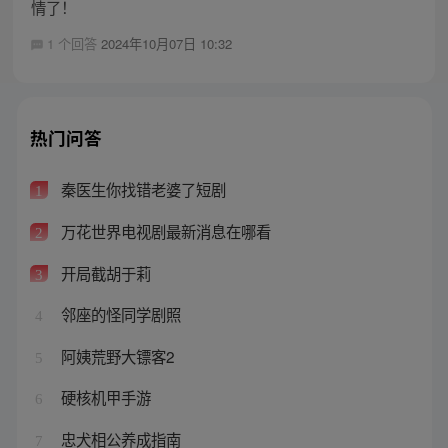
情了！
1 个回答
2024年10月07日 10:32
热门问答
秦医生你找错老婆了短剧
1
万花世界电视剧最新消息在哪看
2
开局截胡于莉
3
邻座的怪同学剧照
4
阿姨荒野大镖客2
5
硬核机甲手游
6
忠犬相公养成指南
7