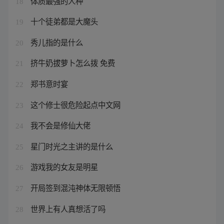
体质最强的人种
18
十个徒弟都是大魔头
19
秀儿指的是什么
20
挤牛奶拔萝卜怎么拨 免费
21
郑书意时宴
22
这个修士很危险起点中文网
23
我不会是修仙大佬
24
星门时光之主讲的是什么
25
游戏我的女友是明星
26
开局签到混沌神体无限顿悟
27
世界上有人真想活了吗
28