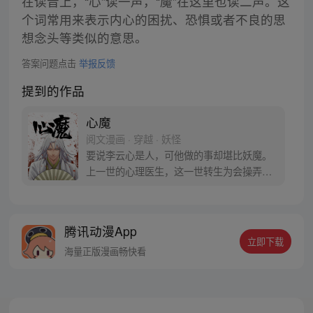
在读音上，“心”读一声，“魔”在这里也读二声。这
个词常用来表示内心的困扰、恐惧或者不良的思
想念头等类似的意思。
答案问题点击
举报反馈
提到的作品
心魔
阅文漫画 · 穿越 · 妖怪
要说李云心是人，可他做的事却堪比妖魔。
上一世的心理医生，这一世转生为会操弄术
法的画师，可他最会操弄的，还是人心。 被
道统追杀，与妖魔为伍。无论是人是妖，最
终都会沦为李云心的棋子。 就连拿人魂魄的
腾讯动漫App
黑白阎君见了他也要问一句：食人心魔何处
立即下载
来？ 李云心食人，也食人心。
海量正版漫画畅快看