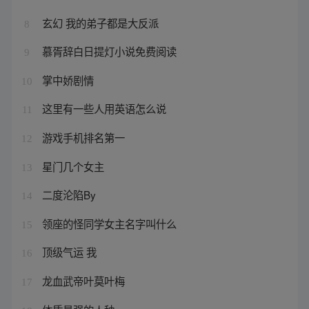
玄幻 我的弟子都是大反派
8
慕胥辞白日提灯小说免费阅读
9
掌中娇剧情
10
这里有一些人用英语怎么说
11
游戏手机排名第一
12
星门几个女主
13
二度沦陷By
14
领座的怪同学女主名字叫什么
15
顶级气运 我
16
龙血武帝叶莫叶梅
17