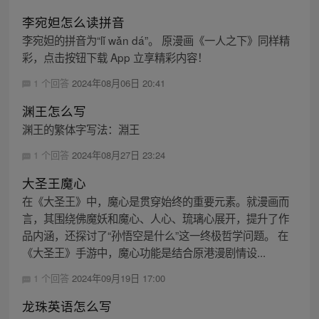
李宛妲怎么读拼音
李宛妲的拼音为“lǐ wǎn dá”。 原漫画《一人之下》同样精
彩，点击按钮下载 App 立享精彩内容！
1 个回答
2024年08月06日 20:41
渊王怎么写
渊王的繁体字写法：淵王
1 个回答
2024年08月27日 23:24
大圣王魔心
在《大圣王》中，魔心是贯穿始终的重要元素。就漫画而
言，其围绕佛魔妖和魔心、人心、琉璃心展开，提升了作
品内涵，还探讨了“孙悟空是什么”这一终极哲学问题。 在
《大圣王》手游中，魔心功能是结合原港漫剧情设...
1 个回答
2024年09月19日 17:00
龙珠英语怎么写