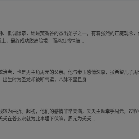
静、低调谦恭，她是焚香谷的杰出弟子之一，有着强烈的正魔观念，
上，最终成功脱离险境，而燕虹感情被...
统治者，也是男主角周元的父亲。他与秦玉感情深厚，虽希望儿子周
出生时为圣龙却被断气运，八脉不显且身...
线较为曲折。起初，他们的感情非常美满，夭夭主动牵手周元，过程
夭在苍玄宗就为此事埋下伏笔，周元为夭夭...