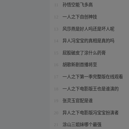
孙悟空能飞多高
11
一人之下自创神技
12
风莎燕是好人吗还是坏人呢
13
异人冯宝宝的真相是真的吗
14
屁股破皮了涂什么药膏
15
胡歌新剧首播将至
16
一人之下第一季完整版在线观看
17
一人之下电影版王也是谁演的
18
张灵玉官配是谁
19
异人之下电影版冯宝宝扮演者
20
涂山三姐妹哪个最强
21