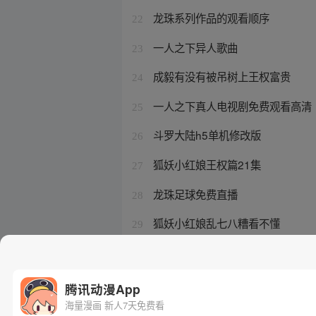
龙珠系列作品的观看顺序
22
一人之下异人歌曲
23
成毅有没有被吊树上王权富贵
24
一人之下真人电视剧免费观看高清
25
斗罗大陆h5单机修改版
26
狐妖小红娘王权篇21集
27
龙珠足球免费直播
28
狐妖小红娘乱七八糟看不懂
29
林黛玉大战孙悟空
30
腾讯动漫App
海量漫画 新人7天免费看