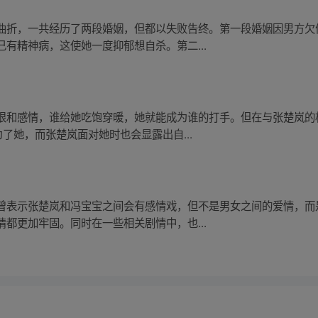
曲折，一共经历了两段婚姻，但都以失败告终。第一段婚姻因男方欠
有精神病，这使她一度抑郁想自杀。第二...
恨和感情，谁给她吃饱穿暖，她就能成为谁的打手。但在与张楚岚的
了她，而张楚岚面对她时也会显露出自...
曾表示张楚岚和冯宝宝之间会有感情戏，但不是男女之间的爱情，而
都更加牢固。同时在一些相关剧情中，也...