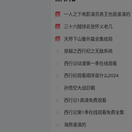
一人之下电影演员表王也是谁演的
1
三十六贼排名张怀义老几
2
天师下山番外篇全集结局
3
穿越之西行纪之无敌系统
4
西行记动漫第一季在线观看
5
西行纪观看顺序是什么2024
6
孙悟空大战巨蝎
7
西行记1高清免费观看
8
西行记第1季在线观看免费全集
9
海燕谁演的
10