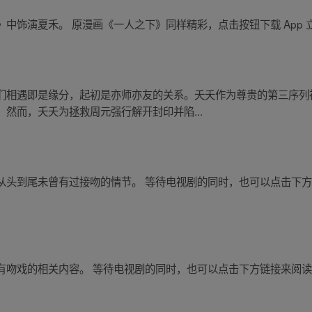
中饰演夏禾。 原漫画《一人之下》同样精彩，点击按钮下载 App 
们相遇即是缘分，起初是亦师亦友的关系。夭夭作为尊贵的第三序列
然而，夭夭为拯救周元强行解开封印并陷...
从头到尾未曾有过接吻的情节。 等待电视剧的同时，也可以点击下
有吻戏的相关内容。 等待电视剧的同时，也可以点击下方链接来阅