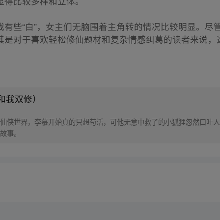
显得比较多样和立体。
戏有些“白”，女主们无脑围着主角转的情况比较明显。尽
其是对于喜欢轻松修仙题材和复杂情感纠葛的读者来说，
和我双修）
仙侠世界，李慕开始真的只想苟活，可他无意中救了的小狐狸忽然口吐人
故事。