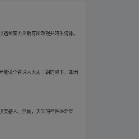
但遇到秦无炎后有所改观并暗生情愫。
元能做个普通人大周王朝的殿下，却因
极度感人。然而，夭夭的神性逐渐觉