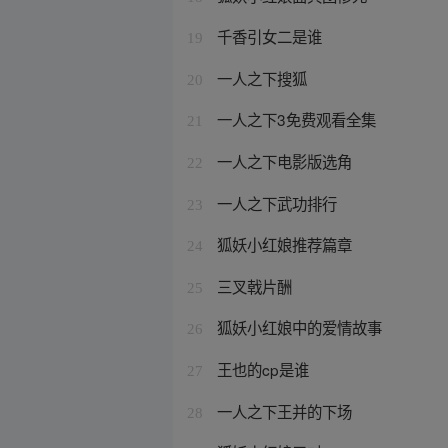
千香引女二是谁
19
一人之下搜狐
20
一人之下3免费观看全集
21
一人之下电影版选角
22
一人之下武功排行
23
狐妖小红娘推荐篇章
24
三叉戟片酬
25
狐妖小红娘中的爱情故事
26
王也的cp是谁
27
一人之下王并的下场
28