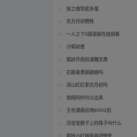
张之维到底多强
8
东方月初牺牲
9
一人之下3国语版在线观看
10
沙狐幼崽
11
狐妖开局扮演魏无羡
12
石姬是黑狐娘娘吗
13
涂山红红爱白月初吗
14
徐翔何时可以出来
15
王也漫画出场600以后
16
冯宝宝脖子上的珠子叫什么
17
狐妖小红娘面具团惨死
18