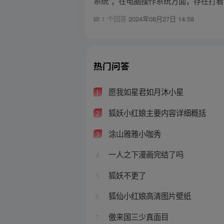
系统”；在电脑操作系统方面，存在打着 M
1 个回答
2024年08月27日 14:58
热门问答
愿我如星君如月沐小星
1
狐妖小红娘主要内容详细概括
2
涂山雅雅小咖秀
3
一人之下漫画完结了吗
4
狐妖不更了
5
狐仙小红娘高清图片壁纸
6
傲来国三少真面目
7