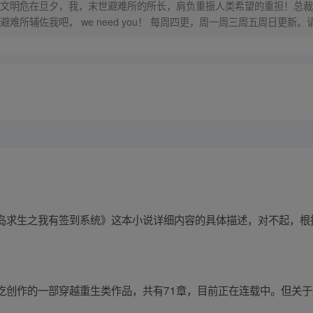
文明危在旦夕，我，末世避难所的所长，肩负重振人类希望的重担！总裁
之地？别怕来我的地下系统避难所辅佐我吧， we need you！ 每周四更
岛求生之我有签到系统》这本小说详细内容的具体描述，对不起，根
吃创作的一部穿越重生类作品，共有71章，目前正在连载中。但关