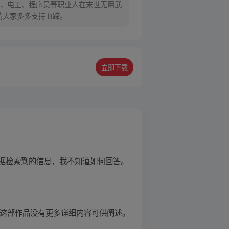
、电工、程序员等职业人在末世无用武
，周一周三周五周日更新。请大家多多支持血蹄。
立即下载
据检索到的信息，我不知道如何回答。
于这部作品没有更多详细内容可供阐述。