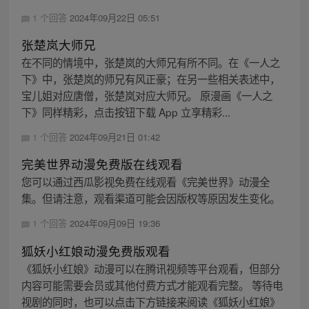
1 个回答
2024年09月22日 05:51
张楚岚大师兄
在不同的情境中，张楚岚的大师兄有所不同。在《一人之
下》中，张楚岚的师兄有风正豪；在另一些相关表述中，
宝儿姐对应唐僧，张楚岚对应大师兄。 原漫画《一人之
下》同样精彩，点击按钮下载 App 立享精彩...
1 个回答
2024年09月21日 01:42
完美世界动漫免费版在线观看
您可以通过西瓜影视免费在线观看《完美世界》动漫全
集。但请注意，观看渠道可能会因版权等原因发生变化。
1 个回答
2024年09月09日 19:36
狐妖小红娘动漫免费版观看
《狐妖小红娘》动漫可以在腾讯视频等平台观看，但部分
内容可能需要会员或其他付费方式才能观看完整。 等待电
视剧的同时，也可以点击下方链接来阅读《狐妖小红娘》