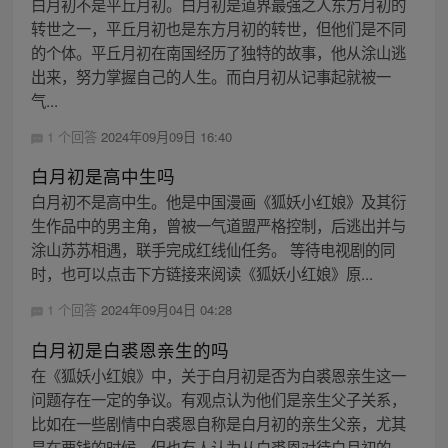
白月初不是平丘月初。白月初是道界最强之人东方月初的
转世之一，平丘月初也是东方月初的转世，但他们是不同
的个体。平丘月初在南国经历了独特的故事，他从涂山逃
出来，努力掌握自己的人生。而白月初从记事起就被一
气...
1 个回答
2024年09月09日 16:40
白月初是高中生吗
白月初不是高中生。他是中国漫画《狐妖小红娘》及其衍
生作品中的男主角，曾被一气道盟严格控制，后逃出并与
涂山苏苏相遇，联手完成红线仙任务。 等待电视剧的同
时，也可以点击下方链接来阅读《狐妖小红娘》原...
1 个回答
2024年09月04日 04:28
白月初是白裘恩亲生的吗
在《狐妖小红娘》中，关于白月初是否为白裘恩亲生这一
问题存在一定的争议。有观点认为他们是亲生父子关系，
比如在一些剧情中白裘恩自称是白月初的亲生父亲，尤其
是在要钱的时候。但也有人认为从白裘恩对待白月初的