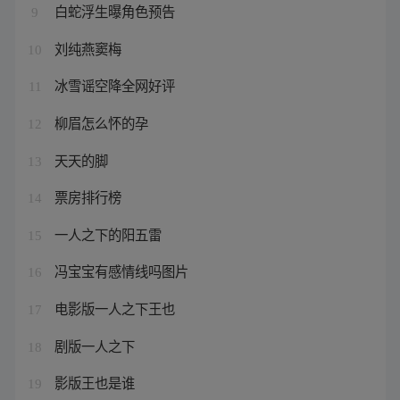
白蛇浮生曝角色预告
9
刘纯燕窦梅
10
冰雪谣空降全网好评
11
柳眉怎么怀的孕
12
天天的脚
13
票房排行榜
14
一人之下的阳五雷
15
冯宝宝有感情线吗图片
16
电影版一人之下王也
17
剧版一人之下
18
影版王也是谁
19