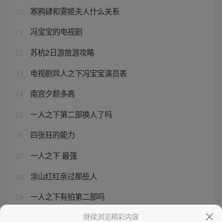
寒鸦肆和雾姬夫人什么关系
20
冯宝宝的电视剧
21
苏杭2日游旅游攻略
22
电视剧异人之下冯宝宝演员表
23
南宫夕颜多高
24
一人之下第二部换人了吗
25
四张狂的能力
26
一人之下 最强
27
涂山红红亲过那些人
28
一人之下有拍第二部吗
29
一人之下之佛门
继续浏览精彩内容
30