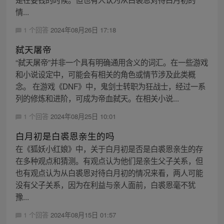
情...
1 个回答
2024年08月26日 17:18
弑天屠帝
“弑天屠帝”并非一个具有明确通用含义的词汇。在一些游戏
和小说设定中，可能会有相关的角色或情节涉及此类概
念。 在游戏《DNF》中，鬼剑士转职为狂战士，经过一系
列的修炼和进阶，可成为帝血弑天。在相关小说...
1 个回答
2024年08月25日 10:01
白月初是白裘恩亲生的吗
在《狐妖小红娘》中，关于白月初是否是白裘恩亲生的存
在多种观点和猜测。有观点认为他们是亲生父子关系，但
也有观点认为从白裘恩对待白月初的情况来看，两人可能
没有父子关系，因为在利益与亲人面前，白裘恩毫不犹
豫...
1 个回答
2024年08月15日 01:57