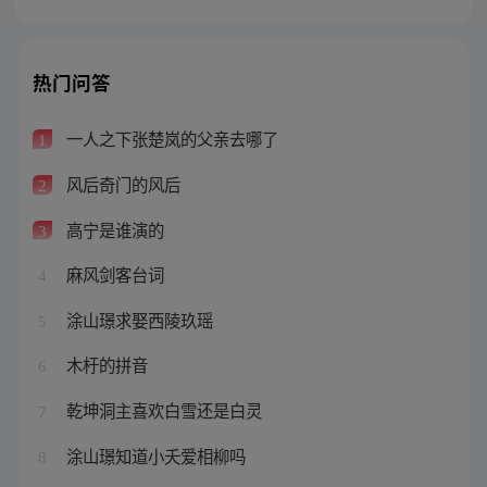
热门问答
一人之下张楚岚的父亲去哪了
1
风后奇门的风后
2
高宁是谁演的
3
麻风剑客台词
4
涂山璟求娶西陵玖瑶
5
木杅的拼音
6
乾坤洞主喜欢白雪还是白灵
7
涂山璟知道小夭爱相柳吗
8