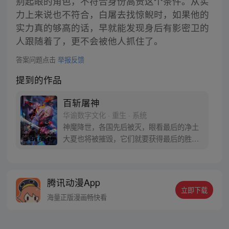
别起眼的角色，不符合身份高贵这个条件。从实
力上来说也不符合，白屠去找惊鲵时，如果他的
实力真的够高的话，早就能发现身后有影密卫的
人跟随着了，更不会被他人抓住了。
答案问题点击
举报反馈
提到的作品
百斩屠神
华谕数字文化 · 重生 · 系统
神魔降世，各国先后被灭，眼看最后的净土
大夏也将被摧毁，它们就要获得最后的胜
利，统治星球奴役全人类。无数战士倒下
了，就连大夏守护神赢彻也支撑不住了。可
就在赢彻战死倒下的瞬间，他再次睁眼，竟
腾讯动漫App
发现自己重生回到十年前，一切尚未发生！
立即下载
凭借前世记忆与经验，赢彻是否能挽回一切
海量正版漫画畅快看
改写历史，阻止灾难的再次降临?