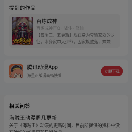
提到的作品
百炼成神
百炼成神官Q · 战斗 · 修仙
【每周三、五更新】现在身为卑微家奴的罗
征，本身家中大少爷，因家族败落，妹妹被
强大势力囚禁，无奈只得听命于人。可是天
无绝人之路，父亲留给他的古书中竟然暗藏
炼器神法，可将人炼制成器！而隐藏在这背
腾讯动漫App
后的神秘力量到底是什么？参与周边活动请
立即下载
加QQ粉丝群，关注微信公众号燃哉家族
海量正版漫画畅快看
相关问答
海贼王动漫周几更新
关于《海贼王》动漫的更新时间，目前所提供的资料中没