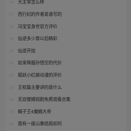
大主宰怎么样
16
西行纪的作者是谁写的
17
冯宝宝身世官方评价
18
仙逆多少章以后精彩
19
仙逆开挂
20
如来降服孙悟空的代价
21
狐妖小红娘动漫的评价
22
王权篇主要讲的是什么
23
无双傻婿短剧免费观看合集
24
蝎子王4魔蝎大帝
25
我有一座山寨结局如何
26