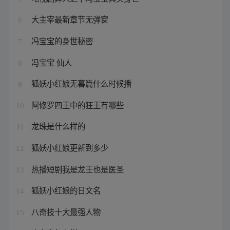
大主宰最新章节无弹窗
6
冯宝宝的身世秘密
7
冯宝宝 仙人
8
狐妖小红娘无暮篇什么时候播
9
阿修罗四王中的狂王有哪些
10
龙珠是什么样的
11
狐妖小红娘更新到多少
12
热播短剧我是龙王也是医圣
13
狐妖小红娘的日文名
14
八奇技十大最强人物
15