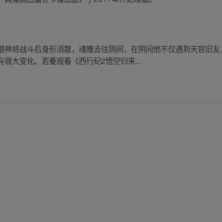
眼神将战斗后身形消散，魂魄去往阴间，在阴间他不仅遇到天宫旧友
很大变化。若要观看《西行纪2悟空归来...