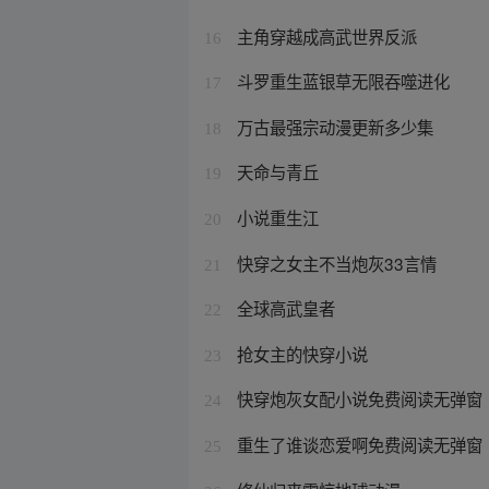
主角穿越成高武世界反派
16
斗罗重生蓝银草无限吞噬进化
17
万古最强宗动漫更新多少集
18
天命与青丘
19
小说重生江
20
快穿之女主不当炮灰33言情
21
全球高武皇者
22
抢女主的快穿小说
23
快穿炮灰女配小说免费阅读无弹窗
24
重生了谁谈恋爱啊免费阅读无弹窗
25