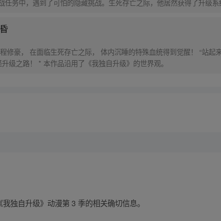
战任务中，遇到了可怕的隐藏挑战。生死存亡之际，他居然获得了升级系
昏
程修豪， 在面临生死存亡之际， 体内沉睡的特殊血统得到觉醒！ “站起来
人， 敬请关注程修豪的打怪升级之路！ * 本作品沿用了《我独自升级》的世界观。
获取到《我独自升级》动漫第 3 季的相关确切信息。