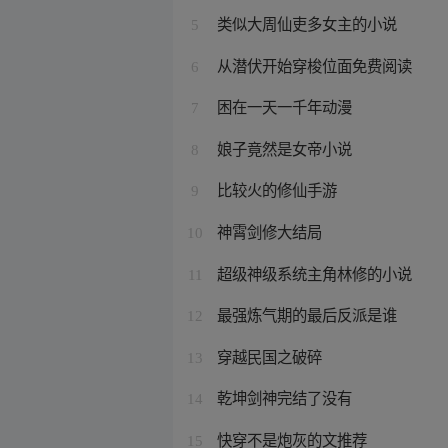
类似大周仙吏多女主的小说
5
从潜伏开始穿梭位面免费阅读
6
困在一天一千年动漫
7
娘子竟然是女帝小说
8
比较火的修仙手游
9
神霄剑修大结局
10
超级神级系统主角林修的小说
11
最强炼气期的最后反派是谁
12
穿越民国之破碎
13
乾坤剑神完结了没有
14
快穿不是炮灰的文推荐
15