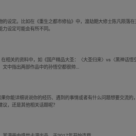
物的设定。比如在《重生之都市修仙》中，渡劫期大修士陈凡陨落在
能力设定可能会有所不同。
，在相关的资料中，如《国产精品大圣：〈大圣归来〉vs〈黑神话
文中指出两部作品中的孙悟空都很帅...
，如果你能详细说说你的经历、遇到的事情或者有什么问题想要交流的
建议，还是其他相关话题呢？
其漫画由盛世卡漫出品，于2017年开始连载。