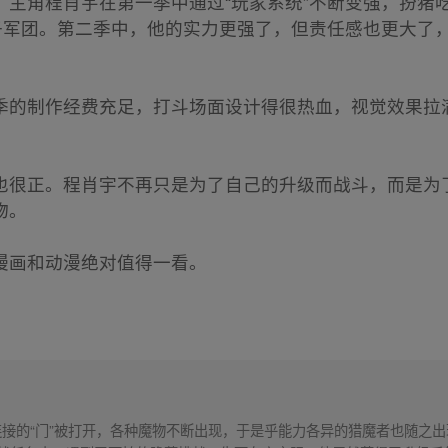
主角程肖宇在第一季中通过“玩家系统”不断变强，扮猪吃
影子军团。第二季中，他的实力更强了，但责任感也更大了
季的制作经费充足，打斗场面设计得很热血，视觉效果拉
。
也很正。程肖宇不再只是为了自己的升级而战斗，而是为
物。
漫画和动漫绝对值得一看。
连接的“门”被打开，各种魔物不断出现，于是乎能力各异的猎魔者也随之出