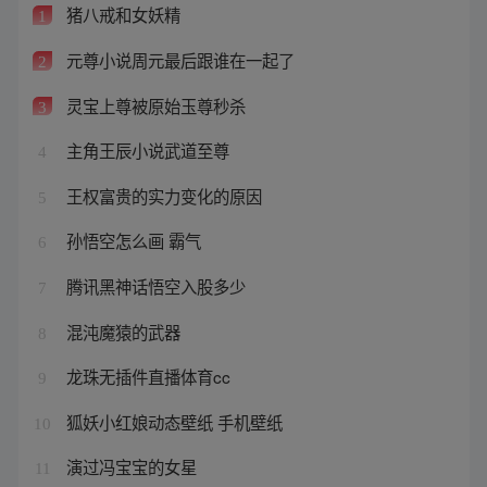
猪八戒和女妖精
1
元尊小说周元最后跟谁在一起了
2
灵宝上尊被原始玉尊秒杀
3
主角王辰小说武道至尊
4
王权富贵的实力变化的原因
5
孙悟空怎么画 霸气
6
腾讯黑神话悟空入股多少
7
混沌魔猿的武器
8
龙珠无插件直播体育cc
9
狐妖小红娘动态壁纸 手机壁纸
10
演过冯宝宝的女星
11