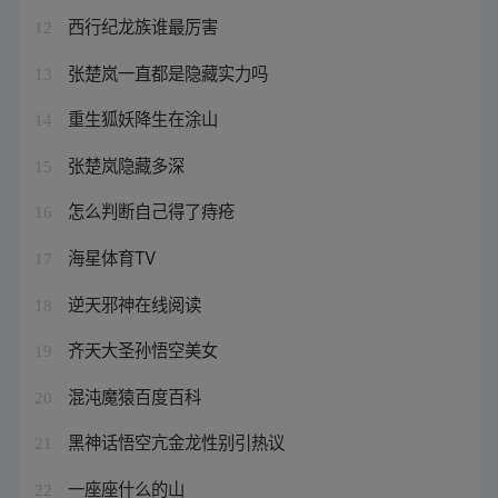
西行纪龙族谁最厉害
12
张楚岚一直都是隐藏实力吗
13
重生狐妖降生在涂山
14
张楚岚隐藏多深
15
怎么判断自己得了痔疮
16
海星体育TV
17
逆天邪神在线阅读
18
齐天大圣孙悟空美女
19
混沌魔猿百度百科
20
黑神话悟空亢金龙性别引热议
21
一座座什么的山
22