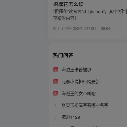
枳槿花怎么读
“枳槿花”读音为“zhǐ jǐn huā”，其
享精彩内容！
1 个回答
2024年07月31日 09:04
热门问答
海贼王卡普被抓
1
元尊小说排行榜最新
2
海贼王的女帝叫啥
3
张灵玉扮演者有哪些名字
4
海贼1129
5