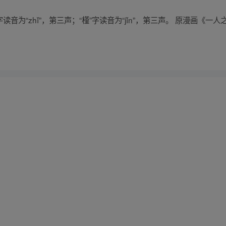
中“枳”字读音为“zhǐ”，第三声；“槿”字读音为“jǐn”，第三声。 原漫画