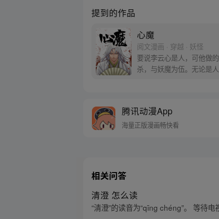
提到的作品
心魔
阅文漫画 · 穿越 · 妖怪
要说李云心是人，可他做的
杀，与妖魔为伍。无论是人
人，也食人心。
腾讯动漫App
海量正版漫画畅快看
相关问答
清澄 怎么读
“清澄”的读音为“qīng chéng”