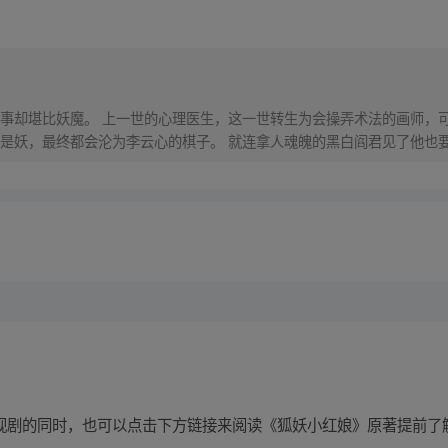
事却堪比妖魔。 上一世的心理医生，这一世转生为会操弄术法的画师，可
是妖，最终都会沦为李云心的棋子。 就连拿人魂魄的黑白阎君见了他也要
。 等待电视剧的同时，也可以点击下方链接来阅读《狐妖小红娘》原著提前