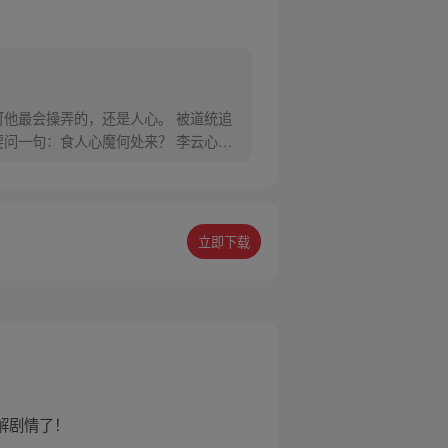
他最会操弄的，还是人心。 被道统追
问一句：食人心魔何处来？ 李云心食
立即下载
了解剧情了！