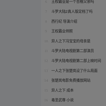
王权霸业是一个合格父亲吗
6
斗罗大陆2真人版定档了吗
7
西行纪 导演介绍
8
王权霸业帅照
9
异人之下冯宝宝的母亲是
10
斗罗大陆电视剧第二部演员
11
斗罗大陆电视剧第二部上映时间
12
一人之下张楚岚设了什么局面
13
张楚岚电影免费播放网站
14
异人之下 成本
15
毒圣武尊 小说
16