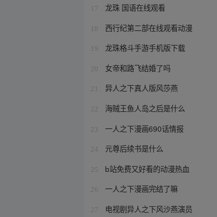
龙珠 国语在线观看
17
西行纪第二部在线观看动漫
18
龙珠格斗手游手机版下载
19
女帝和路飞结婚了吗
20
异人之下真人版风莎燕
21
海贼王鱼人岛之后是什么
22
一人之下漫画690话情报
23
元尊后续书是什么
24
b站免费又好看的动漫热血
25
一人之下漫画完结了嘛
26
电视剧异人之下风沙燕演员
27