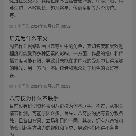
促进社交交流。其段位顺序包括普通海贼、中等海贼、精
英海贼、不败队长、超凡将星、传奇皇副等八个段位。
每...
1 个回答
2024年10月18日 08:52
周元为什么不火
周元作为网络动画《元尊》中的角色，其知名度和受欢迎
程度可能受到多种因素的影响。一方面，作品的推广和传
播力度可能有限，导致其未能在更广泛的受众中获得足够
的曝光；另一方面，不同读者和观众对于角色的喜好存
在...
1 个回答
2024年10月05日 02:33
八奇技为什么不联手
目前没有确切资料表明八奇技为何不联手。不过，从相关
情节推测，可能原因众多。首先，八奇技的拥有者分散各
处，且各自背景、立场和目的不同。其次，拥有八奇技可
能会引起各方势力的觊觎和争夺，导致他们不得不各自
为...