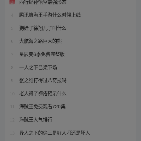
西行纪孙悟空最强形态
3
腾讯航海王手游什么时候上线
4
狗娃子徐翔儿子叫什么
5
大航海之路巨大的熊
6
星辰变6季免费完整版
7
一人之下吕梁下场
8
张之维打得过八奇技吗
9
老人得了褥疮预示什么
10
海贼王免费观看720集
11
海贼王人气排行
12
异人之下的徐三是好人吗还是坏人
13