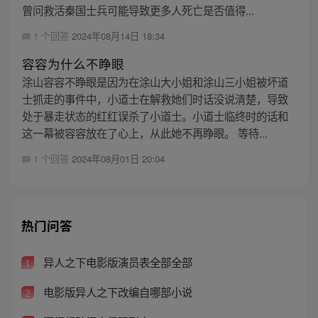
曾问救活秦国士兵可能导致更多人死亡是否值得...
1 个回答
2024年08月14日 18:34
容容为什么不睁眼
涂山容容不睁眼是因为在涂山大小姐和涂山三小姐被坏道
士抓走的事件中，小道士在解救她们时话没说清楚，导致
处于暴走状态的红红误杀了小道士。小道士临终时的话和
这一幕被容容放在了心上，从此她不再睁眼。 等待...
1 个回答
2024年08月01日 20:04
热门问答
异人之下电影版演员表全部全部
1
电影版异人之下改编自哪部小说
2