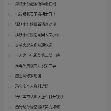
海贼王台配国语动漫在线
14
电影版张灵玉扮相太丑了
15
狐妖小红娘最新消息动漫
16
狐妖小红娘南国同人文小说
17
穿越火影主角精通水遁
18
一人之下电视剧第二部上映
19
元尊免费观看动漫第二季
20
魔王阿修罗动漫
21
冯宝宝个人资料近照
22
悟空黑神话地图怎么打开视频
23
西行纪孙悟空最终实力如何
24