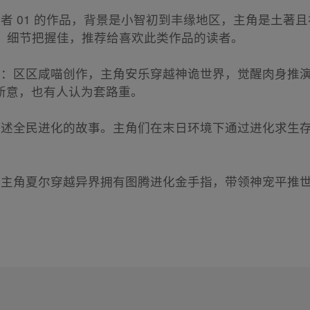
行者 01 的作品，背景是小智初到丰缘地区，主角是土著
刻，细节把握佳，推荐给喜欢此类作品的读者。
**：区区咸喵创作，主角安乐穿越神诡世界，觉醒肉身推
新意，也有人认为套路重。
，讲述全民进化的故事。主角们在末日环境下通过进化求生
作，主角夏尔穿越异界拥有图腾进化金手指，带领神宠平推