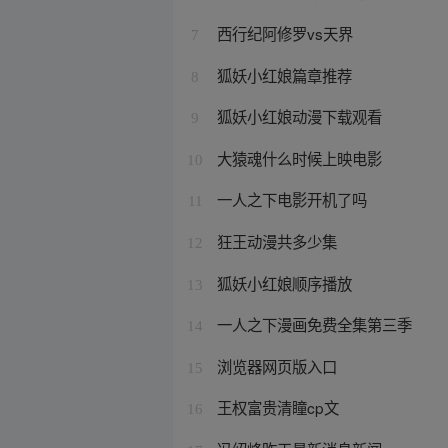
西行纪阿修罗vs天界
7
狐妖小红娘篇章推荐
8
狐妖小红娘动漫下载观看
9
大猿魂什么时候上映电影
10
一人之下电影开机了吗
11
狂王动漫共多少集
12
狐妖小红娘顺序播放
13
一人之下漫画免费全集第三季
14
浏览器网页版入口
15
王权富贵清瞳cp文
16