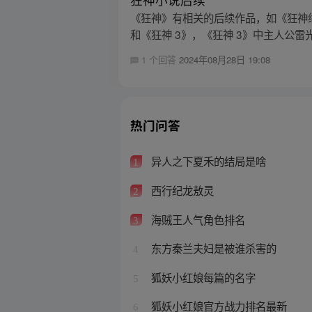
《狂神》有相关的后续作品，如《狂神续
和《狂神 3》，《狂神 3》中主人公雷光
1 个回答
2024年08月28日 19:08
热门问答
异人之下夏禾的结局是啥
1
西行纪龙敖灵
2
海贼王人气角色排名
3
东方秦兰夫妇是被谁杀害的
4
狐妖小红娘每篇的名字
5
狐妖小红娘官方战力排名最新
6