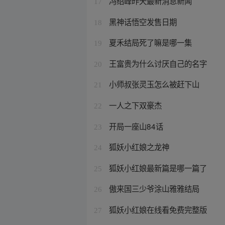
冯绍峰昨天最新消息新闻
17
黑神话悟空发售日期
18
夏禾结局死了嘛是哪一集
19
王富贵为什么讨厌自己的名字
20
小师叔张灵玉怎么被赶下山
21
一人之下双豪杰
22
开局一座山84话
23
狐妖小红娘之龙神
24
狐妖小红娘最新篇是哪一篇了
25
傲来国三少爷涂山雅雅结局
26
狐妖小红娘在线看免费完整版
27