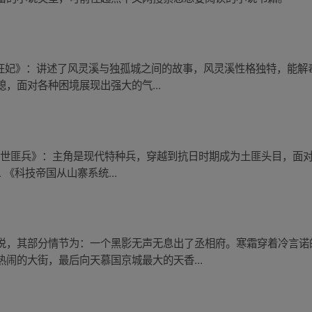
医狂妃》：讲述了风灵溪与独孤城之间的故事，风灵溪性格独特，能解毒
，面对各种困境展现出强大的气...
《逆世匪兵》：主角是现代特种兵，穿越到抗日时期成为土匪头目，面
. 《科技帝国从山寨系统...
说，其部分情节为：一个黑影无声无息出了丞相府。寒霜穿着冷言诺
闹的大街，最后向天慕国京城最大的天香...