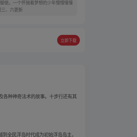
御使。一个怀揣着梦想的少年懵懵憧憧
周三、六更新
立即下载
及各种神奇法术的故事。十步行还有其
穿越到全民浮岛时代成为初始浮岛岛主，