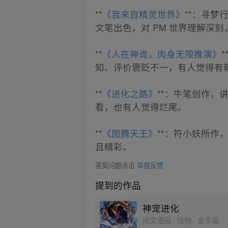
**
《我来自精灵世界》
**：寻梦
文笔出色，对 PM 世界理解深
**
《人在神诡，肉身无限推演》
知。评价褒贬不一，有人觉得有
**
《进化之路》
**：牛笔创作
看，也有人觉得烂尾。
**
《图腾天王》
**：符小妖所
且精彩。
答案问题点击
举报反馈
提到的作品
神宠进化
阅文漫画 · 怪物 · 金手指