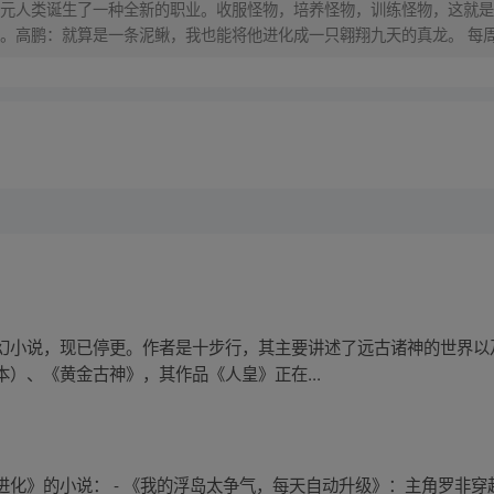
元人类诞生了一种全新的职业。收服怪物，培养怪物，训练怪物，这就是
。高鹏：就算是一条泥鳅，我也能将他进化成一只翱翔九天的真龙。 每
幻小说，现已停更。作者是十步行，其主要讲述了远古诸神的世界以
）、《黄金古神》，其作品《人皇》正在...
进化》的小说： - 《我的浮岛太争气，每天自动升级》：主角罗非