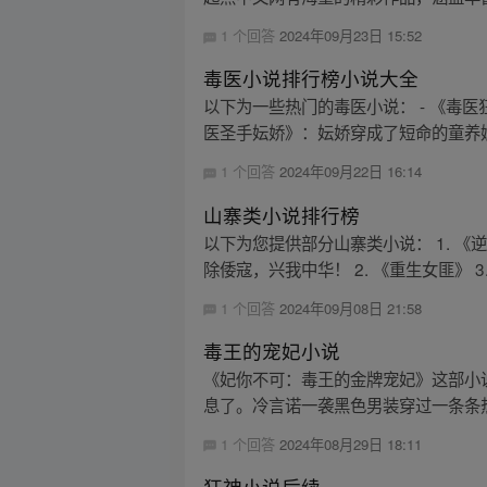
1 个回答
2024年09月23日 15:52
毒医小说排行榜小说大全
以下为一些热门的毒医小说： - 《毒
医圣手妘娇》：妘娇穿成了短命的童养媳
1 个回答
2024年09月22日 16:14
山寨类小说排行榜
以下为您提供部分山寨类小说： 1. 
除倭寇，兴我中华！ 2. 《重生女匪》 3
1 个回答
2024年09月08日 21:58
毒王的宠妃小说
《妃你不可：毒王的金牌宠妃》这部小
息了。冷言诺一袭黑色男装穿过一条条热
1 个回答
2024年08月29日 18:11
狂神小说后续