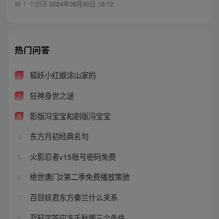
1 个回答
2024年08月30日 18:12
热门问答
狐妖小红娘涂山家的
1
狂神身世之谜
2
影版冯宝宝和剧版冯宝宝
3
东方月初经典名句
4
火影忍者v15账号密码免费
5
绝世唐门2第二季免费播放策驰
6
百目妖君东方秦兰什么关系
7
蓝轩宇答应冻千秋哪三个条件
8