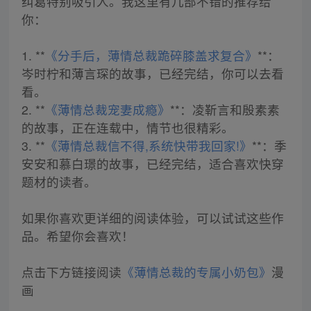
纠葛特别吸引人。我这里有几部不错的推荐给
你：
1. **
《分手后，薄情总裁跪碎膝盖求复合》
**：
岑时柠和薄言琛的故事，已经完结，你可以去看
看。
2. **
《薄情总裁宠妻成瘾》
**：凌靳言和殷素素
的故事，正在连载中，情节也很精彩。
3. **
《薄情总裁信不得,系统快带我回家!》
**：季
安安和慕白璟的故事，已经完结，适合喜欢快穿
题材的读者。
如果你喜欢更详细的阅读体验，可以试试这些作
品。希望你会喜欢！
点击下方链接阅读
《薄情总裁的专属小奶包》
漫
画