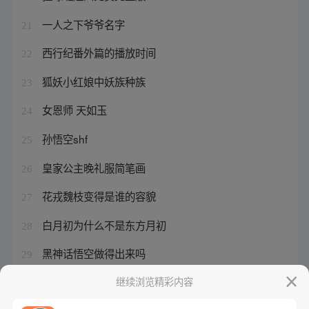
一人之下爷爷名字
21
西行纪番外篇的播放时间
22
狐妖小红娘中妖族种族
23
女恩师 天如玉
24
孙悟空shf
25
皇家公主晚礼服简笔画
26
花戎魏枝变得是谁的容貌
27
白月初为什么不是东方月初
28
黑神话悟空做得出来吗
29
诸葛青个人资料简介及家世
继续浏览精彩内容
30