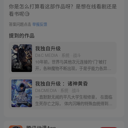
你是怎么打算看这部作品呀？是想在线看剧还是
看书呢🧐
答案问题点击
举报反馈
提到的作品
我独自升级
D&C MEDIA · 系统 · 战斗
10年前，世界与其他次元连接的“门”被打
开，各种魔物不断出现，于是乎能力各异的
猎魔者也随之出现，被称为“猎人”。程肖宇
是一名实力最弱的E级猎人，在一次挑战任
我独自升级 ：诸神黄昏
务中，遇到了可怕的隐藏挑战。生死存亡之
D&CMEDIA · 系统 · 战斗
际，他居然获得了升级系统！在系统的利用
一直默默无闻的平凡大学生程修豪， 在面临
下，他能成为最强猎人吗？
生死存亡之际， 体内沉睡的特殊血统得到觉
醒！ “站起来。” 凌驾于死亡之上，支配亡灵
的猎人， 敬请关注程修豪的打怪升级之路！
* 本作品沿用了《我独自升级》的世界观。
腾讯动漫App