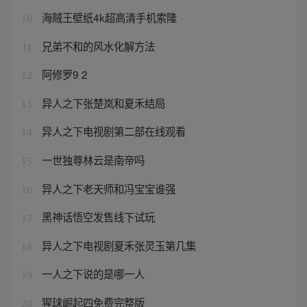
海贼王壁纸4k超高清手机索隆
10
兄弟不和的风水化解方法
11
阿修罗9 2
12
异人之下张楚岚和夏禾结局
13
异人之下电视剧第二部在线观看
14
一世独尊林云是南帝吗
15
异人之下老天师和冯宝宝谁强
16
黑神话悟空发售线下试玩
17
异人之下电视剧夏禾张灵玉第几集
18
一人之下说的是哪一人
19
猩球崛起四免费完整版
20