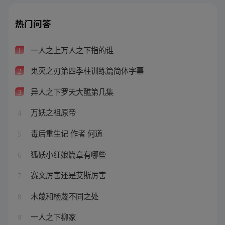
热门问答
一人之上万人之下指的谁
1
鬼灭之刃第四季柱训练篇简体字幕
2
异人之下罗天大醮第几集
3
万妖之祖原帝
4
毒后重生记 作者 何道
5
狐妖小红娘篇章有哪些
6
赛文厉害还是艾斯厉害
7
木蔑和杨蔑不同之处
8
一人之下柳家
9