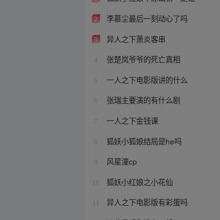
李慕尘最后一刻动心了吗
2
异人之下萧炎客串
3
张楚岚爷爷的死亡真相
4
一人之下电影版讲的什么
5
张瑞主要演的有什么剧
6
一人之下金钱课
7
狐妖小狐娘结局是he吗
8
风星潼cp
9
狐妖小红娘之小花仙
10
异人之下电影版有彩蛋吗
11