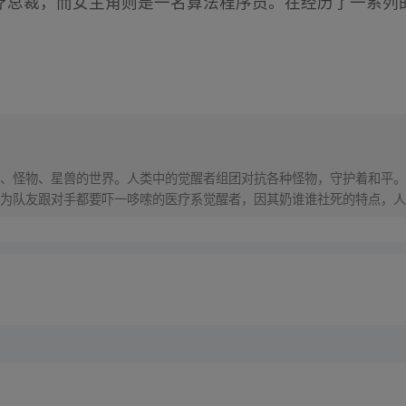
医疗总裁，而女主角则是一名算法程序员。在经历了一系列
、怪物、星兽的世界。人类中的觉醒者组团对抗各种怪物，守护着和平。
为队友跟对手都要吓一哆嗦的医疗系觉醒者，因其奶谁谁社死的特点，人称