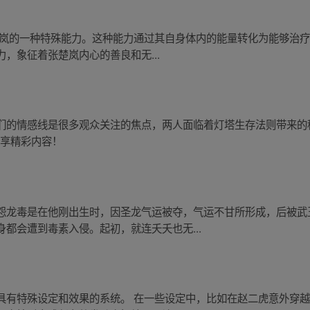
张楚岚的一种特殊能力。这种能力通过其自身体内的能量转化为能够治疗
，象征着张楚岚内心的善良和无...
们的情感线是很多观众关注的焦点，两人面临着灯塔生存法则带来的
立享精彩内容！
怨龙毒是在他刚出生时，因圣龙气运被夺，气运不甘所形成，后被武
都会遭到毒素入侵。起初，就连夭夭也无...
具有特殊设定和效果的系统。 在一些设定中，比如在赵二虎意外穿