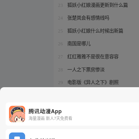
狐妖小红娘漫画更新到什么篇
23
张楚岚会有感情线吗
24
狐妖小红娘什么时候出新篇
25
南国是哪儿
26
红红雅雅不是很在意容容
27
一人之下票房惨淡
28
电影版《异人之下》剧照
29
胡先煦彭昱畅什么关系
30
腾讯动漫App
海量漫画 新人7天免费看