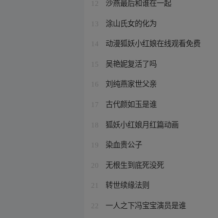
沙燕最后和谁在一起
12
涂山氏女的化为
13
动漫狐妖小红娘在线观看免费
14
吴艳妮复活了吗
15
刘纯燕家世父亲
16
古代颜如玉是谁
17
狐妖小红娘月红篇动画
18
染血贵公子
19
无根生到底死没死
20
转世续缘法则
21
一人之下冯宝宝演员是谁
22