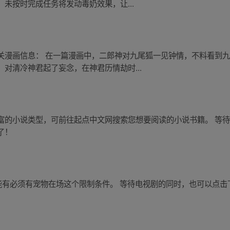
未按时完成任务将发动毒奶效果，让...
关漫画信息： 在一篇漫画中，二郎神对九尾狐一见钟情，不料看到
对清冷神君起了妄念，在神君历情劫时...
富的小说类型，可前往起点中文网搜索您想要阅读的小说书籍。 等
了！
技能有必须有宠物在场这个限制条件。 等待电视剧的同时，也可以点