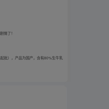
解剧情了！
1件起批），产品为国产，含有80%生牛乳