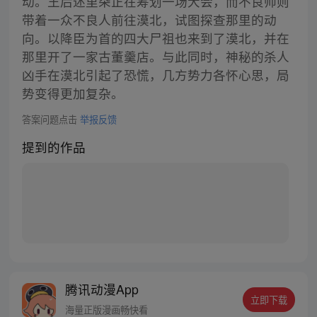
动。王后述里朵正在筹划一场大会，而不良帅则
带着一众不良人前往漠北，试图探查那里的动
向。以降臣为首的四大尸祖也来到了漠北，并在
那里开了一家古董羹店。与此同时，神秘的杀人
凶手在漠北引起了恐慌，几方势力各怀心思，局
势变得更加复杂。
答案问题点击
举报反馈
提到的作品
腾讯动漫App
立即下载
海量正版漫画畅快看