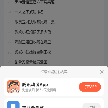
黑神话悟空官方下载渠道
23
一人之下武功排名
24
张灵玉对决张楚岚哪一集
25
狐妖小红娘挣了多少钱
26
海贼王漫画收藏在哪里
27
狐妖小红娘舞台剧王权
28
刮骨刀夏禾结局漫画
29
一人一下442
继续浏览精彩内容
30
腾讯动漫App
打开APP
海量漫画 新人7天免费看
腾讯漫画
起点读书
QQ阅读
网站备案/许可证号：粤B2-20090059-5
在此处浏览
继续