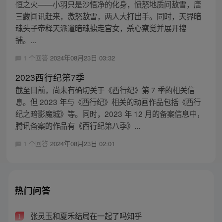
恒之火——小羽只是沙悟净的化身，愤怒地质问敖雪，唐
三藏闻讯赶来，激怒敖雪，两人大打出手。同时，天界暗
魂头子帝释天派遣暗魂掳走宫女，杀心察觉并展开搜
捕。...
1 个回答
2024年08月23日 03:32
2023西行纪第7季
截至目前，尚未有确切关于《西行纪》第 7 季的相关信
息。但 2023 年与《西行纪》相关的动画作品包括《西行
纪之暗影魔城》等。同时，2023 年 12 月的备案信息中，
腾讯备案的作品有《西行纪第八季》...
1 个回答
2024年08月23日 02:01
热门问答
张灵玉和夏禾结局在一起了吗知乎
1