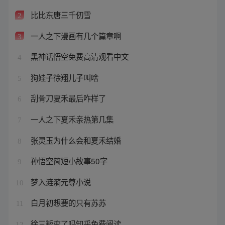
比比东唐三千仞雪
2
一人之下漫画有几个篇章啊
3
黑神话悟空免费高清观看中文
4
狗娃子徐翔儿子叫啥
5
刮骨刀夏禾最后咋样了
6
一人之下夏禾亲热第几集
7
张灵玉为什么会和夏禾结婚
8
孙悟空简短小故事50字
9
梦入涟漪元尊小说
10
白月初想要的只有苏苏
11
徐三叛变了吗知乎免费阅读
12