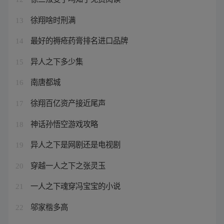
徐翔啥时刑满
13
最好的褥疮药膏排名进口品牌
14
异人之下多少集
15
南唐都城
16
徐翔百亿资产接近尾声
17
神话孙悟空游戏攻略
18
异人之下是网剧还是电视剧
19
穿越一人之下之张灵玉
20
一人之下魂穿冯宝宝的小说
21
邬家楷多高
22