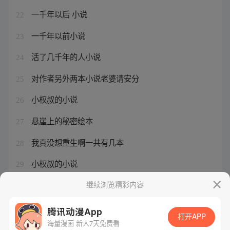
一千年以后 小说
22
一千年以前小说
23
活了几千年的人小说
24
对作者另外两本小说老婆请安分
25
小权叔的小说
26
悬崖上的秘密绘本
27
我真没想重生啊一共有几本
28
小权叔的小说
29
潜伏小说龙一原著内容
继续浏览精彩内容
30
腾讯动漫App
打开APP
海量漫画 新人7天免费看