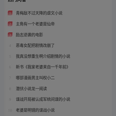
青梅敌不过天降的虐文小说
1
主角有一个老婆是仙帝
2
励志逆袭的电影
3
恶毒女配把剧情改崩了
4
我真没想重生啊介绍剧情的小说
5
新书《我家老婆来自一千年前》
6
哪部漫画男主叫权小二
7
潜伏小说龙一阅读
8
谍战开局被认成军统间谍的小说
9
老婆是明镜的谍战小说
10