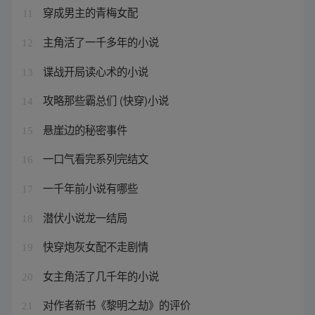
穿成男主的青梅女配
11
主角活了一千多年的小说
12
谍战开局读心术的小说
13
攻略那些霸总们 (快穿)小说
14
悬崖边的秘密事件
15
一口气看完系列完结文
16
一千年前小说有哪些
17
潜伏小说龙一结局
18
快穿炮灰女配不走剧情
19
女主角活了几千年的小说
20
对作者新书《黎明之劫》的评价
21