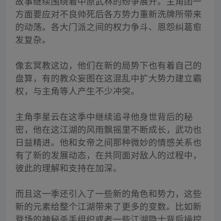
故事继续围绕着中原武林的纷争展开。主角团一
方面要应对不良帅死后各方势力重新洗牌所带来
的动荡。各大门派之间的权力争斗、恩怨纠葛愈
发复杂。
像玄冥教这边，他们在新的局势下也有着自己的
盘算，有的教众妄图在这混乱中扩大势力建立霸
权，与主角等人产生不少冲突。
主角李星云在这季中继续追寻他身世背后的秘
密，他在这江湖的风雨飘摇里不断成长，武功也
日益精进。他和女帝之间那种微妙的情感关系也
有了新的发展动态，在共同面对敌人的过程中，
彼此的理解和支持在加深。
而且这一季还引入了一些新的角色和势力，这些
新的元素给整个江湖带来了更多的变数。比如新
登场的神秘杀手组织或者一些江湖隐士背后操控