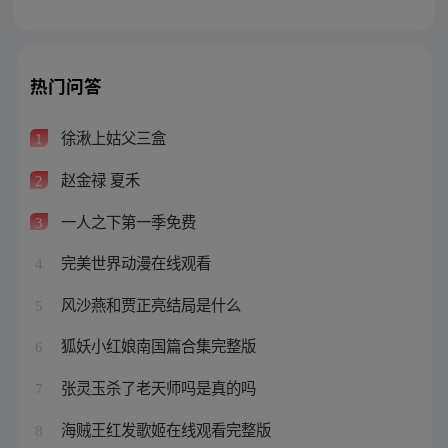
热门问答
徐湫上姑父三盒
1
赵金禄 夏禾
2
一人之下第一季免费
3
完美世界动漫在线观看
4
风沙燕和贾正亮结局是什么
5
狐妖小红娘南国篇合集完整版
6
张灵玉杀了老天师吗是真的吗
7
海贼王红发歌姬在线观看完整版
8