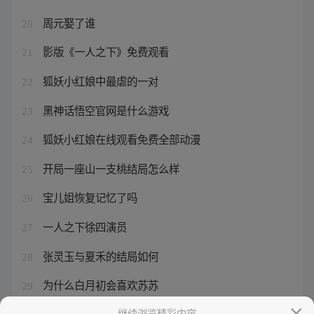
周元娶了谁
20
影版《一人之下》免费观看
21
狐妖小红娘中最虐的一对
22
黑神话悟空官网是什么游戏
23
狐妖小红娘在线观看免费全部动漫
24
开局一座山一支桃结局怎么样
25
宝儿姐恢复记忆了吗
26
一人之下徐四演员
27
张灵玉与夏禾的结局如何
28
为什么白月初会喜欢苏苏
29
王权富贵打黑狐是第几集
继续浏览精彩内容