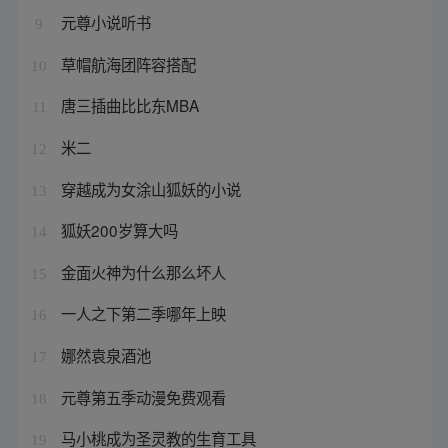
元尊小说听书
9
草帽航海团阵容搭配
10
唐三插曲比比东MBA
11
米二
12
穿越成为女涂山狐妖的小说
13
狐妖200岁算大吗
14
金面火神为什么那么坏人
15
一人之下第二季哪年上映
16
娜然袁泉酒池
17
元尊第五季动漫免费观看
18
马小桃成为圣灵教的生育工具
19