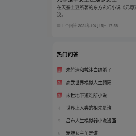
在天蚕土豆所著的东方玄幻小说《元尊
议。
1 个回答
2024年10月15日 17:58
热门问答
朱竹清和戴沐白结婚了
1
高武世界模拟人生顾阳
2
末世地下避难所小说
3
世界上人类的祖先是谁
4
吕布人生模拟器小说漫画
5
宠魅女主角是谁
6