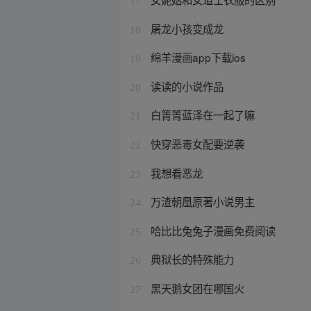
17
屠龙小孩变成龙
18
绵羊漫画app下载ios
19
读读的小说作品
20
白箐箐蓝泽在一起了嘛
21
快穿恶毒女配要逆袭
22
我想看恶龙
23
万渣朝凰原著小说男主
24
哈比比兔兔子漫画免费阅读
25
典狱长的特殊能力
26
黑天鹅女团在哪国火
27