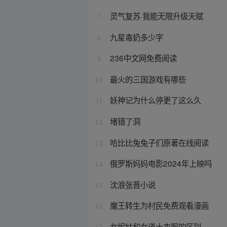
灵气复苏 我能无限升级天赋
7
九星毒奶多少字
8
236中文网免费阅读
9
最火的三国游戏有哪些
10
妖神记为什么停更了这么久
11
堵错了洞
12
哈比比兔兔子们原著在线阅读
13
俄罗斯妈妈电影2024年上映吗
14
沈浪张晋小说
15
魔王转生为村民免费观看漫画
16
女妮姑和女道士衣服的区别