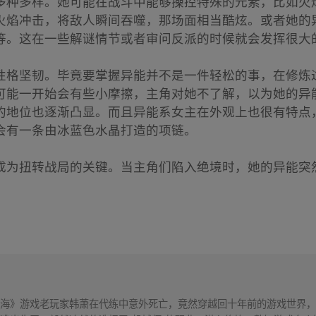
多种多样。她可能在战斗中能够操控特殊的元素，比如火
火焰冲击，将敌人瞬间吞噬，那场面相当酷炫。或者她的
等。这在一些解谜情节或者审问反派的时候就会发挥很大
性格坚韧。毕竟要掌握异能并不是一件轻松的事，在修炼
可能一开始会有些小摩擦，主角对她不了解，以为她的异
的地位也逐渐凸显。而且异能系女主在外观上也很有特点
会有一条由冰蓝色水晶打造的项链。
成为扭转战局的关键。当主角们陷入绝境时，她的异能突
海》游戏老玩家韩萧在代练中意外死亡，竟然穿越回十年前的游戏世界，成