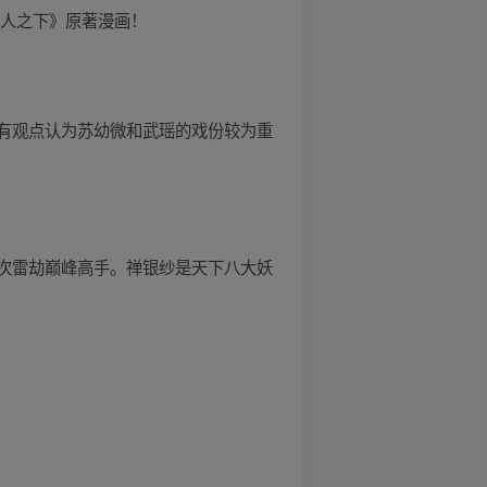
一人之下》原著漫画！
有观点认为苏幼微和武瑶的戏份较为重
次雷劫巅峰高手。禅银纱是天下八大妖