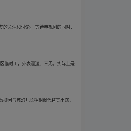
友的关注和讨论。 等待电视剧的同时，
地区临时工，外表邋遢、三无，实际上是
意柳因与苏幻儿长相相似代替其出嫁，