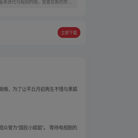
个版本迭代与规则的他，誓要在新的世界
立即下载
痴情，为了让平丘月初再生不惜与黑狐
众誉为“国民小姐姐”。 等待电视剧的