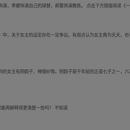
饰演，李娜饰演自己的球替，郝蕾饰演教练。 点击下方链接阅读《
》中，关于女主的设定存在一定争议。有观点认为女主角为夭夭，也
到的女主有阴韵子、禅银纱等。阴韵子是千年前的正道七子之一，六
您能再解释得更清楚一些吗？ 不知道