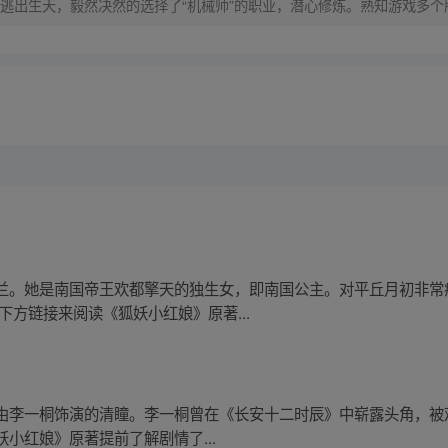
逃出生天，毅然决然的选择了“机械师”的职业，潜心修炼。熟知游戏多
始一步步崛起成为超级强者。
兰。她是南国帝王欢都擎天的独生女，即南国公主。对平丘月初非常
下方链接来阅读《狐妖小红娘》原著...
由李一桐饰演的清瞳。李一桐曾在《长安十二时辰》中崭露头角，被观
小红娘》原著提前了解剧情了...