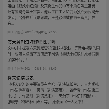
漫画《狐妖小红娘》及其衍生作品中有个角色叫王富贵；
还有宝鸡青年王富贵，他从工厂工人转变为独立无代码开
发者；另外在乒乓球领域，王楚钦也被称为王富贵；在
音...
1 个回答
2024年09月03日 23:50
方天翼知道妹妹牺牲了吗
文中并未提及方天翼是否知道妹妹牺牲。 等待电视剧的同
时，也可以点击下方链接来阅读《狐妖小红娘》原著提前
了解剧情了！
1 个回答
2024年08月16日 13:46
择天记演员表
《择天记》的主要演员有鹿晗（饰演陈长生）、古力娜扎
（饰演徐有容）、吴倩（饰演落落）、曾舜晞（饰演唐三
十六）、许龄月（饰演莫雨）、高瀚宇（饰演轩辕破）、
张峻宁（饰演秋山君）等。 原漫画《一人之下》...