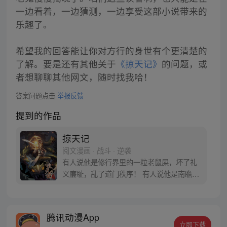
一边看着，一边猜测，一边享受这部小说带来的
乐趣了。
希望我的回答能让你对方行的身世有个更清楚的
了解。要是还有其他关于
《掠天记》
的问题，或
者想聊聊其他网文，随时找我哈！
答案问题点击
举报反馈
提到的作品
掠天记
阅文漫画 · 战斗 · 逆袭
有人说他是修行界里的一粒老鼠屎，坏了礼
义廉耻，乱了道门秩序！ 有人说他是南瞻部
州最大的败类，勾结魔道，坑蒙拐骗，无恶
不作！ 对于所有污蔑，方行说：“没错，我
就是那粒传说中的老鼠屎，有问题吗？”
腾讯动漫App
立即下载