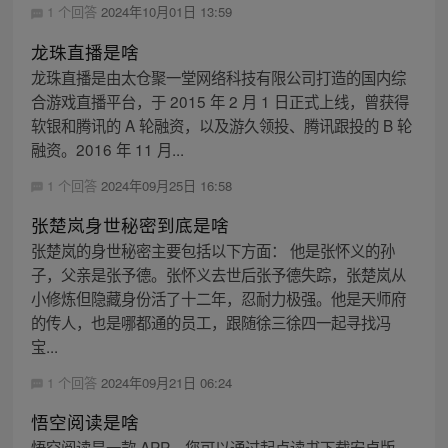
1 个回答
2024年10月01日 13:59
龙珠直播是啥
龙珠直播是由太仓聚一堂网络科技有限公司打造的国内综
合游戏直播平台，于 2015 年 2 月 1 日正式上线，曾获得
软银和腾讯的 A 轮融资，以及游久领投、腾讯跟投的 B 轮
融资。2016 年 11 月...
1 个回答
2024年09月25日 16:58
张楚岚身世秘密到底是啥
张楚岚的身世秘密主要包括以下方面： 他是张怀义的孙
子，父亲是张予德。张怀义去世后张予德失踪，张楚岚从
小修炼但隐藏身份活了十二年，忍耐力极强。他是天师府
的传人，也是哪都通的员工，跟随徐三徐四一起寻找冯
宝...
1 个回答
2024年09月21日 06:24
悟空阅读是啥
悟空阅读是一款 APP，您可以通过起点读书下载安卓版。