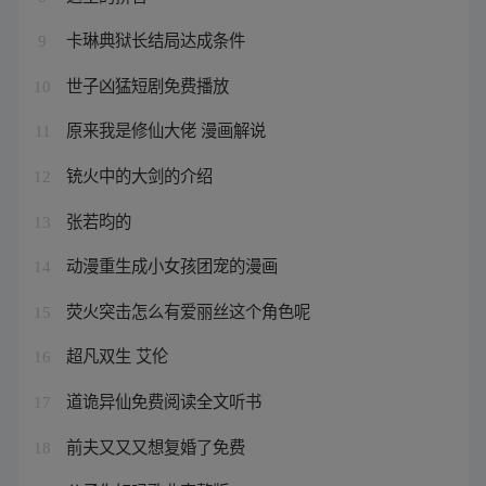
卡琳典狱长结局达成条件
9
世子凶猛短剧免费播放
10
原来我是修仙大佬 漫画解说
11
铳火中的大剑的介绍
12
张若昀的
13
动漫重生成小女孩团宠的漫画
14
荧火突击怎么有爱丽丝这个角色呢
15
超凡双生 艾伦
16
道诡异仙免费阅读全文听书
17
前夫又又又想复婚了免费
18