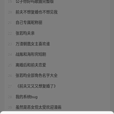
公子你好吗歌曲完整版
19
前夫不想复婚也不想见我
20
自己专属昵称丽
21
张若昀夫亲
22
万渣朝凰女主喜欢谁
23
战胤和海彤完短剧
24
离婚后和前夫恋爱
25
张若昀全部角色名字大全
26
《前夫又又又想复婚了》
27
我的系统bug
28
虽然是恶女但太受欢迎漫画
29