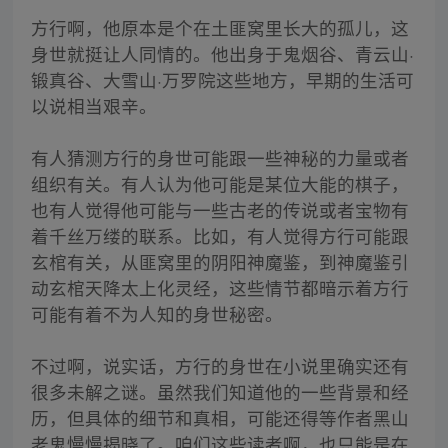
方行啊，他原本是个在土匪窝里长大的孤儿，这
身世就挺让人同情的。他出身于鬼烟谷、青云山·
锻真谷、大雪山·万罗院这些地方，早期的生活可
以说相当艰辛。
有人猜测方行的身世可能跟一些神秘的力量或者
组织有关。有人认为他可能是某位大能的棋子，
也有人觉得他可能与一些古老的传说或者宝物有
着千丝万缕的联系。比如，有人觉得方行可能跟
玄棺有关，从匪窝里的阴阳神魔鉴，到神魔鉴引
动玄棺天降太上化灵经，这些情节都暗示着方行
可能有着不为人知的身世秘密。
不过啊，说实话，方行的身世在小说里确实还有
很多未解之谜。虽然我们知道他的一些背景和经
历，但具体的细节和真相，可能还得等作者黑山
老鬼慢慢揭晓了。咱们这些读者啊，也只能是在