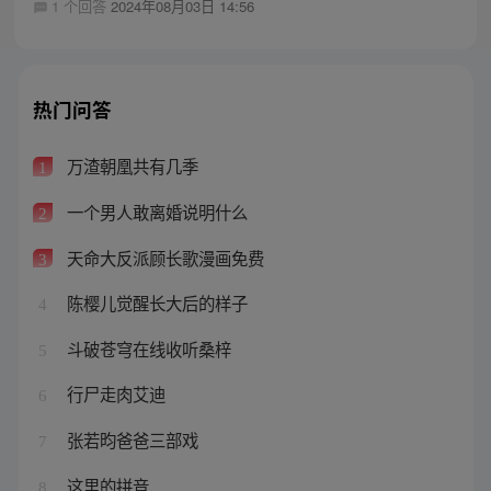
1 个回答
2024年08月03日 14:56
热门问答
万渣朝凰共有几季
1
一个男人敢离婚说明什么
2
天命大反派顾长歌漫画免费
3
陈樱儿觉醒长大后的样子
4
斗破苍穹在线收听桑梓
5
行尸走肉艾迪
6
张若昀爸爸三部戏
7
这里的拼音
8