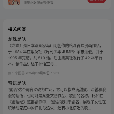
海量正版漫画畅快看
相关问答
龙珠是啥
《龙珠》是日本漫画家鸟山明创作的格斗冒险漫画作品，
于 1984 年在集英社《周刊少年 JUMP》杂志连载，并于
1995 年完结，共 519 话。后由集英社发行了 42 本单行
本。该作品讲述了孙悟空与...
1 个回答
2024年10月07日 16:31
蜜语是啥
“蜜语”这个词含义较为广泛，它可以指充满甜蜜、温馨和浪
漫的话语，也可能是某些文艺作品、歌曲的名称。比如在
《蜜语纪》这部剧作中，“蜜语”被用于剧名，展现了女性在
职场与家庭中的挣扎与追求；还有小北演唱的晚...