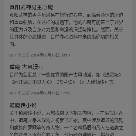
真阳武神男主心魔
真阳武神的男主角洪易在修行过程中，面临着命运的压迫
和重重强敌，在这样的境遇下，他的心魔可能来自于外界
的压力以及自身对力量和命运的渴望与挣扎。然而，关于
其具体的心魔描述，目前参考资料中未给出确切的相关
内...
1 个回答
2024年09月18日 03:01
道魔 古风漫画
目前为您汇总了一些优秀的国产古风动漫，如《通灵妃》
《画江湖之不良人 6》《苍兰诀》《凡人修仙传》等。
1 个回答
2024年09月13日 17:19
道魔传小说
关于道魔传小说，为您找到以下相关内容： - 在洪荒世界
中，道魔之争从混沌之初就已开始，其中涉及道族的鸿钧
和魔族的罗睺等传奇人物。一个名叫杨眉的凡人在道魔之
争的背景下逐渐崭露头角，他历经艰难修行，挑战鸿...