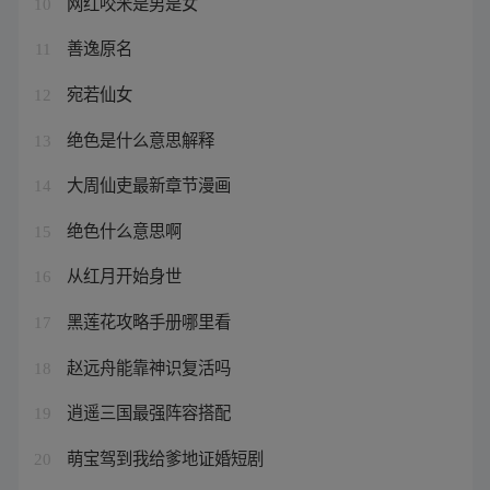
网红咬米是男是女
10
善逸原名
11
宛若仙女
12
绝色是什么意思解释
13
大周仙吏最新章节漫画
14
绝色什么意思啊
15
从红月开始身世
16
黑莲花攻略手册哪里看
17
赵远舟能靠神识复活吗
18
逍遥三国最强阵容搭配
19
萌宝驾到我给爹地证婚短剧
20