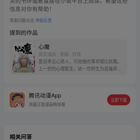
关的书评或者直接在小说平台上阅读。希望这些
信息对你有帮助！
答案问题点击
举报反馈
提到的作品
心魔
阅文漫画 · 穿越 · 妖怪
要说李云心是人，可他做的事却堪比妖魔。
上一世的心理医生，这一世转生为会操弄术
法的画师，可他最会操弄的，还是人心。 被
道统追杀，与妖魔为伍。无论是人是妖，最
终都会沦为李云心的棋子。 就连拿人魂魄的
腾讯动漫App
黑白阎君见了他也要问一句：食人心魔何处
立即下载
来？ 李云心食人，也食人心。
海量正版漫画畅快看
相关问答