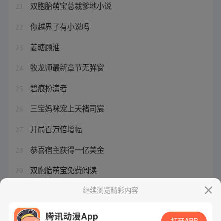
双胞胎萌宝总裁爹地小说
21
你越界了有小说吗
22
姜瑭顾淮
23
牧龙师最新章节无弹窗
24
碧痕扮演者
25
三宝妈咪宠上天褚司宸
26
开局百万倍增幅
27
恭喜宿主获得一亿美金
28
双胞胎萌宝免费阅读
29
仿宋小说我的绝色道侣免费阅读
继续浏览精彩内容
30
腾讯动漫App
打开APP