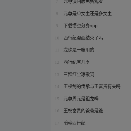
元尊漫画版免费观看
7
元尊是单女主还是多女主
8
下载悟空分身app
9
西行纪漫画结束了吗
10
龙珠是干嘛用的
11
西行纪有几季
12
三拜红尘凉歌词
13
王权剑的传承与王富贵有关吗
14
元尊周元是祖龙吗
15
王权富贵的爸爸是谁
16
暗魂西行纪
17