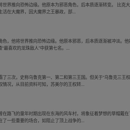
将世界推向恐怖边缘。他原本为邪恶角色，后本质逐渐转变。 比克
活在大魔界，因大魔界之王暴政，部...
角色，他将世界推向恐怖边缘。他原本邪恶，后本质逐渐被冲淡。他
“最喜欢的龙珠敌人”中获第七名。...
霸了三次，史称乌鲁克第一、第二和第三王国。但关于“乌鲁克三王权
情况，从目前资料可知，苏美尔的王权转...
曾在路飞的童年时期出现在东海的风车村，将象征着梦想的草帽戴在
了一些重要的场合，如阻止了顶上战争的...