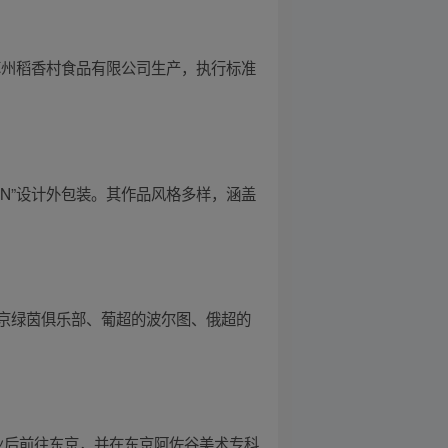
苏州稻香村食品有限公司生产，执行标准
IN”设计外包装。其作品风格多样，涵盖
京绿茵俱乐部、葡超的波尔图、俄超的
，毕业后前往东京，并在东京阿佐谷美术专科