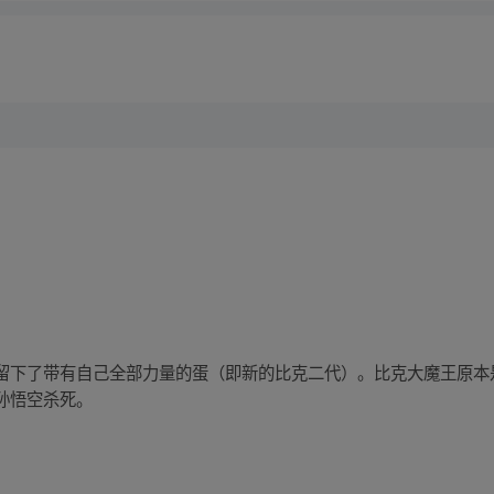
留下了带有自己全部力量的蛋（即新的比克二代）。比克大魔王原本
孙悟空杀死。