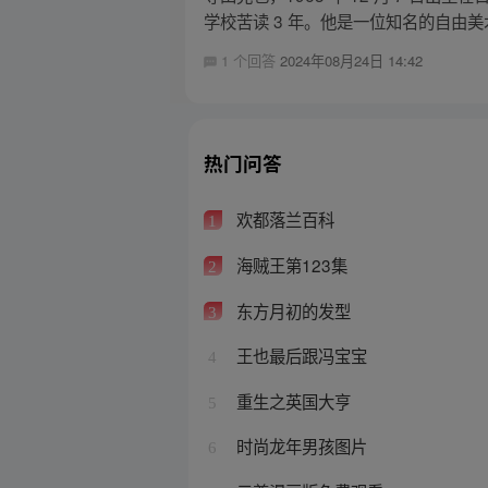
学校苦读 3 年。他是一位知名的自由美
1 个回答
2024年08月24日 14:42
热门问答
欢都落兰百科
1
海贼王第123集
2
东方月初的发型
3
王也最后跟冯宝宝
4
重生之英国大亨
5
时尚龙年男孩图片
6