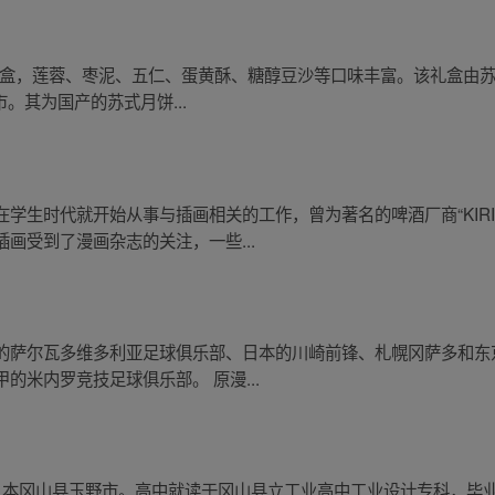
饼礼盒，莲蓉、枣泥、五仁、蛋黄酥、糖醇豆沙等口味丰富。该礼盒由
州市。其为国产的苏式月饼...
学生时代就开始从事与插画相关的工作，曾为著名的啤酒厂商“KIR
画受到了漫画杂志的关注，一些...
的萨尔瓦多维多利亚足球俱乐部、日本的川崎前锋、札幌冈萨多和东
的米内罗竞技足球俱乐部。 原漫...
日出生在日本冈山县玉野市。高中就读于冈山县立工业高中工业设计专科