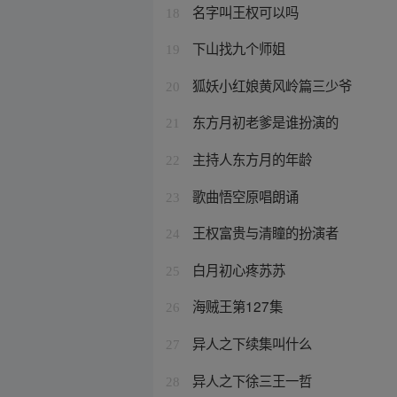
名字叫王权可以吗
18
下山找九个师姐
19
狐妖小红娘黄风岭篇三少爷
20
东方月初老爹是谁扮演的
21
主持人东方月的年龄
22
歌曲悟空原唱朗诵
23
王权富贵与清瞳的扮演者
24
白月初心疼苏苏
25
海贼王第127集
26
异人之下续集叫什么
27
异人之下徐三王一哲
28