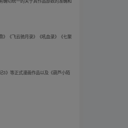
有确切统一的关于其作品部数的准确和
鼎》《飞云驰月录》《吼血录》《七聚
行纪3》等正式漫画作品以及《葫芦小陌