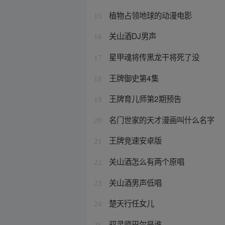
植物占领地球的动漫电影
15
关山酒DJ男声
16
星甲魂将传黑龙干将死了没
17
王牌御史第4集
18
王牌育儿师第2期预告
19
名门世家的天才漫画叫什么名字
20
王牌竞速安卓版
21
关山酒怎么有两个原唱
22
关山酒男声低唱
23
楚天行任女儿
24
驭灵师巴尔是谁
25