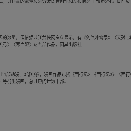
式，其作品的数量和划分会随着创作和发布情况而有所变化。目前没
现的数量，但依据淡江武侠网资料显示，有《剑气冲霄录》《天残七
弓》《寒血盟》这九部作品。因其出版社...
已推出4部动漫、3部电影，漫画作品包括《西行纪》《西行纪2》《西
等衍生漫画，总共已问世数十部...