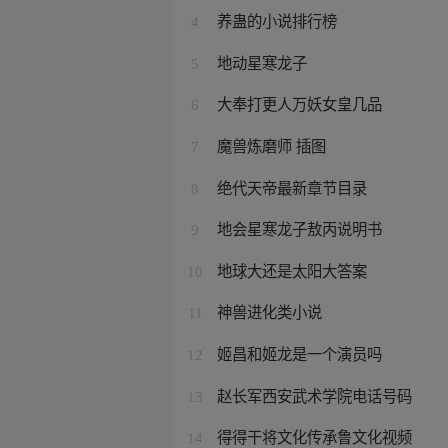
养蛊的小说排行榜
4
地动星寒龙子
5
大奉打更人万妖女皇几品
6
魔兽炼磨师 插图
7
绝代天帝最新章节目录
8
地会星寒龙子敖丙说明书
9
地球大还是太阳大答案
10
神兽进化类小说
11
姬昌和姬龙是一个演员吗
12
赵长军西安武术学院电话号码
13
得得干将文化传承鲁文化视频
14