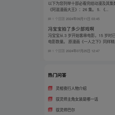
以下为您列举十部必看完结动漫及其集数： 1
《阿滋漫画大王》：26 集。 5. 《...
1 个回答
2024年09月11日 03:45
冯宝宝拍了多少部戏啊
冯宝宝从 3 岁开始客串电影，15 岁时
电影数量。 原漫画《一人之下》同样精彩
1 个回答
2024年07月25日 12:47
热门问答
灵棺夜行人物介绍
1
驭灵师主角女装是哪一话
2
驭灵师巴尔
3