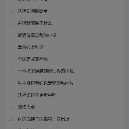
妖神记彻底断更
11
召唤魅魔后干什么
12
遭遇薄情总裁的小说
13
云落心上剧透
14
全球高武真神境
15
一本流氓穿越到修仙界的小说
16
男主身边有红色宠物的动画片
17
妖神记还在更新中吗
18
宠物大全
19
百炼成神宁雨蝶第一次出场
20