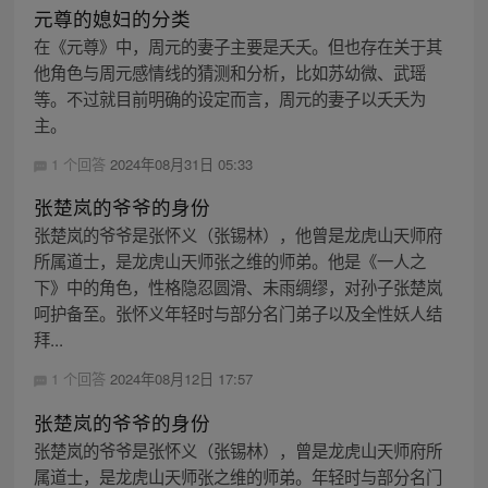
元尊的媳妇的分类
在《元尊》中，周元的妻子主要是夭夭。但也存在关于其
他角色与周元感情线的猜测和分析，比如苏幼微、武瑶
等。不过就目前明确的设定而言，周元的妻子以夭夭为
主。
1 个回答
2024年08月31日 05:33
张楚岚的爷爷的身份
张楚岚的爷爷是张怀义（张锡林），他曾是龙虎山天师府
所属道士，是龙虎山天师张之维的师弟。他是《一人之
下》中的角色，性格隐忍圆滑、未雨绸缪，对孙子张楚岚
呵护备至。张怀义年轻时与部分名门弟子以及全性妖人结
拜...
1 个回答
2024年08月12日 17:57
张楚岚的爷爷的身份
张楚岚的爷爷是张怀义（张锡林），曾是龙虎山天师府所
属道士，是龙虎山天师张之维的师弟。年轻时与部分名门