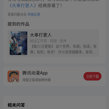
《大奉打更人》
经典原著了！
答案问题点击
举报反馈
提到的作品
大奉打更人
绘远工作室 · 穿越 · 女神
【每六/日更新】 这个世界，有儒；有道；有
佛；有妖；有术！ 许七安穿越醒来，发现自
己身处囹圄，三日后就要流放边陲？！ 他起
初的梦想只是自保，顺便在这个世界里当个
富翁悠闲度日，结果…… 改编自阅文集团作
腾讯动漫App
者卖报小郎君同名小说 QQ群号：
立即下载
799493374
海量正版漫画畅快看
相关问答