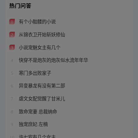
热门问答
有个小骷髅的小说
1
从锦衣卫开始斩妖修仙
2
小说宠魅女主有几个
3
快穿不是炮灰的炮灰似水流年年华
4
寒门多出败家子
5
异变暴龙有没有第二部
6
虐文女配觉醒了甘米儿
7
致命宠妻 总裁纳命
8
独宠庶妃 左楠
9
许七安有几个女主
10