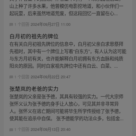
山上种了许多水果，他曾模仿电影挖地道，和小伙伴们一
起玩耍，后来虽然地道荒废，但这段回忆一直留在心...
1 个回答
2024年09月27日 11:00
白月初的祖先的牌位
在有关白月初祖先牌位的信息中，白月初父亲白求恩祭拜
先祖时，其中有一个牌位上写着“白东方”，有人认为这可能
与东方月初有关，也许能解释白月初拥有东方血脉和纯质
阳炎的原因。同时白家祖先牌位中还有白云、白菜、...
1 个回答
2024年09月22日 20:47
张楚岚的老爸的实力
张楚岚的父亲是张予德，其具有较强的实力。一代大宗师
张怀义认为张予德的身手让人放心，可见其并非寻常异
人。张怀义在逃亡期间可能将毕生所学传授给了张予德，
使其能在追杀中自保。 张予德能学的功法众多，包括金...
1 个回答
2024年09月13日 20:40