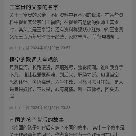
王富贵的父亲的名字
关于王富贵的父亲，不同资料中有不同的说法。在某些资
料中提到其父亲叫王福临；在提到石慧儒的弦师王富贵
时，其父亲是王亨锟；还有资料称狐妖小红娘中的王富贵
父亲王百万年轻时善于经营，家财丰厚。 等待电视剧...
1 个回答
2024年10月22日 23:57
悟空的歌词大全唱的
月溅星河，长路漫漫，风烟残尽，独影阑珊。谁叫我身手
不凡，谁让我爱恨两难，到后来，肝肠寸断。幻世当空，
恩怨休怀，舍悟离迷，六尘不改，且怒且悲且狂哉，是人
是鬼是妖怪，不过是，心有魔债。叫一声佛祖，回头无
岸...
1 个回答
2024年10月22日 23:28
南国的孩子背后的故事
《南国的孩子》背后有多个不同的故事。 其中一个故事是
关于作者童年的回忆。作者童年时有一个欢乐园在后山，