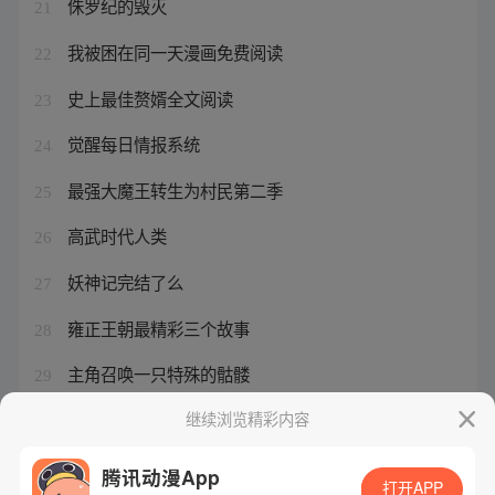
侏罗纪的毁灭
21
我被困在同一天漫画免费阅读
22
史上最佳赘婿全文阅读
23
觉醒每日情报系统
24
最强大魔王转生为村民第二季
25
高武时代人类
26
妖神记完结了么
27
雍正王朝最精彩三个故事
28
主角召唤一只特殊的骷髅
29
重生指南的推荐理由
继续浏览精彩内容
30
腾讯动漫App
打开APP