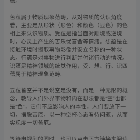
蕴。
色蕴属于物质现象范畴，从对物质的认识角度
看，主要是从形状（形色）和颜色（显色）的色
相上来认识物质。受蕴是指当面对顺境或逆境
时，心灵上产生的苦乐忧喜舍等情绪。想蕴是在
接触环境时摄取事物影像并安立名称的一种状
态。行蕴是对事物进行判断并付诸行动的情况。
识蕴是精神领域的统觉作用，受、想、行、识四
蕴属于精神现象范畴。
五蕴皆空并不是说空是没有，而是一种无限的概
念，教导人们外界事物和内在想法都是“空”也都
是“色”，它们不应影响人的本性，人们要放下一
切，摆脱苦厄，以一种空杯心态看待问题，从而
实现度一切苦厄。
等待电视剧的同时，也可以点击下方链接来阅读