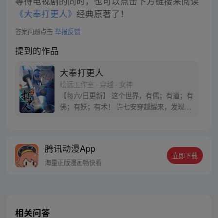
等待电视剧的同时，也可以点击下方链接来阅读
《大奉打更人》
经典原著了！
答案问题点击
举报反馈
提到的作品
大奉打更人
绘远工作室 · 穿越 · 女神
【每六/日更新】 这个世界，有儒；有道；有
佛；有妖；有术！ 许七安穿越醒来，发现自
己身处囹圄，三日后就要流放边陲？！ 他起
初的梦想只是自保，顺便在这个世界里当个
富翁悠闲度日，结果…… 改编自阅文集团作
腾讯动漫App
者卖报小郎君同名小说 QQ群号：
立即下载
799493374
海量正版漫画畅快看
相关问答