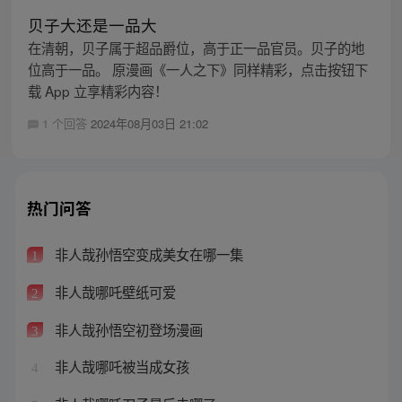
贝子大还是一品大
在清朝，贝子属于超品爵位，高于正一品官员。贝子的地
位高于一品。 原漫画《一人之下》同样精彩，点击按钮下
载 App 立享精彩内容！
1 个回答
2024年08月03日 21:02
热门问答
非人哉孙悟空变成美女在哪一集
1
非人哉哪吒壁纸可爱
2
非人哉孙悟空初登场漫画
3
非人哉哪吒被当成女孩
4