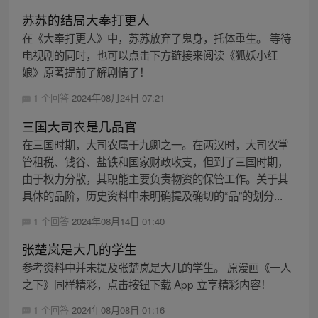
苏苏的结局大奉打更人
在《大奉打更人》中，苏苏放弃了鬼身，托体重生。 等待
电视剧的同时，也可以点击下方链接来阅读《狐妖小红
娘》原著提前了解剧情了！
1 个回答
2024年08月24日 07:21
三国大司农是几品官
在三国时期，大司农属于九卿之一。在两汉时，大司农掌
管租税、钱谷、盐铁和国家财政收支，但到了三国时期，
由于权力分散，其职能主要负责物资的保管工作。关于其
具体的品阶，历史资料中未明确提及确切的“品”的划分...
1 个回答
2024年08月14日 01:40
张楚岚是大几的学生
参考资料中并未提及张楚岚是大几的学生。 原漫画《一人
之下》同样精彩，点击按钮下载 App 立享精彩内容！
1 个回答
2024年08月08日 01:16