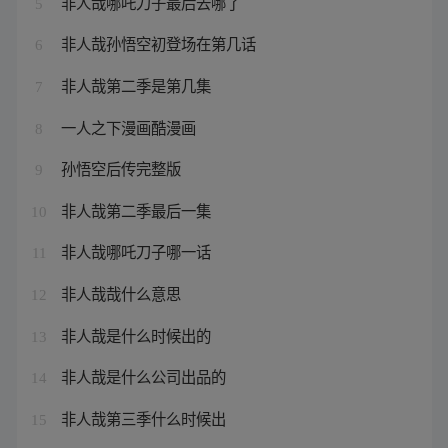
非人哉哪吒刀子最后去哪了
5
非人哉孙悟空初登场在第几话
6
非人哉第二季是第几集
7
一人之下漫画酷漫画
8
孙悟空后传完整版
9
非人哉第二季最后一集
10
非人哉哪吒刀子哪一话
11
非人哉哉什么意思
12
非人哉是什么时候出的
13
非人哉是什么公司出品的
14
非人哉第三季什么时候出
15