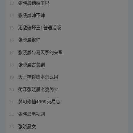
张晓晨结婚了吗
13
张晓晨帅不帅
14
无敌破坏王1普通话版
15
张晓晨很帅
16
张晓晨与马天宇的关系
17
张晓晨古装剧
18
天王神途脚本怎么用
19
菏泽张晓晨老婆简介
20
梦幻修仙4399交易店
21
张晓晨电视剧
22
张晓晨女
23