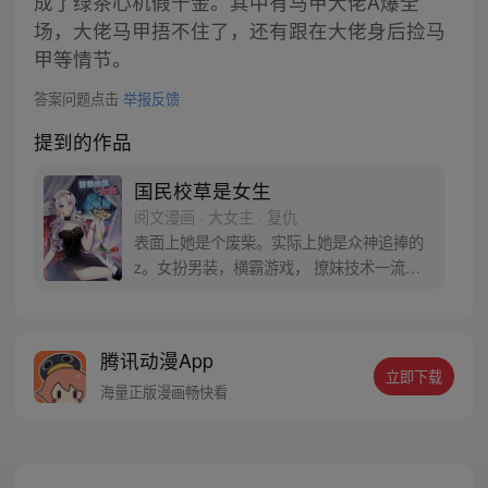
成了绿茶心机假千金。其中有马甲大佬A爆全
场，大佬马甲捂不住了，还有跟在大佬身后捡马
甲等情节。
答案问题点击
举报反馈
提到的作品
国民校草是女生
阅文漫画 · 大女主 · 复仇
表面上她是个废柴。实际上她是众神追捧的
z。女扮男装，横霸游戏， 撩妹技术一流！
当人们知道“他”是女生时，全民沸腾了！ 傅
九：“秦大神，有女朋友吗？” 秦漠放下笔记
本：“没有。” 傅九低声开撩：“那么从现在开
腾讯动漫App
始你有了，就是我。”【每周日/周一更新】
立即下载
海量正版漫画畅快看