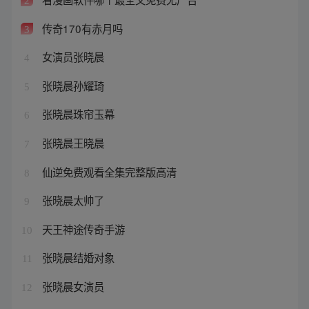
2
传奇170有赤月吗
3
女演员张晓晨
4
张晓晨孙耀琦
5
张晓晨珠帘玉幕
6
张晓晨王晓晨
7
仙逆免费观看全集完整版高清
8
张晓晨太帅了
9
天王神途传奇手游
10
张晓晨结婚对象
11
张晓晨女演员
12