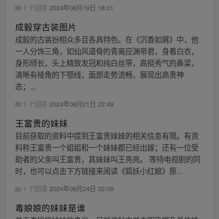
1 个回答
2024年08月19日 18:01
成毅穿古装图片
成毅的古装扮相众多且各具特色。在《沉香如屑》中，他
一人分饰三角，如仙风道骨的青离应渊帝君，身着白衣，
身形颀长，头上精致发冠和纯白丝带，高挺秀气的鼻梁，
清晰有棱角的下颚线，面部走势流畅，展现出高贵神
态；...
1 个回答
2024年08月21日 23:49
王富贵的妹妹
目前获取的资料中提到王富贵妹妹的相关信息有限。有资
料称王富贵一个姐姐和一个妹妹都已经出嫁；还有一位受
助者的父亲叫王富贵，其妹妹叫王亮亮。 等待电视剧的同
时，也可以点击下方链接来阅读《狐妖小红娘》原...
1 个回答
2024年08月24日 02:09
毒娘娘的妹妹是谁