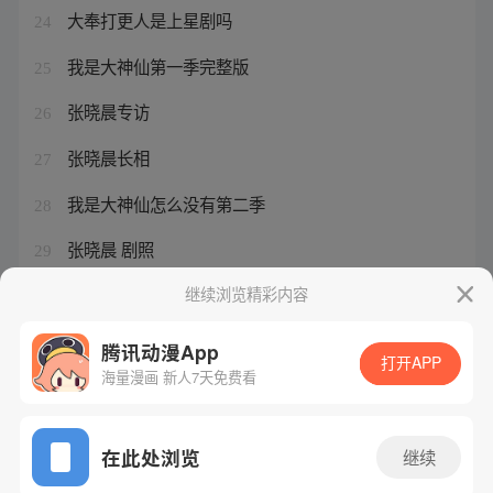
大奉打更人是上星剧吗
24
我是大神仙第一季完整版
25
张晓晨专访
26
张晓晨长相
27
我是大神仙怎么没有第二季
28
张晓晨 剧照
29
张晓晨妻子叫什么名字
继续浏览精彩内容
30
腾讯动漫App
打开APP
海量漫画 新人7天免费看
腾讯漫画
起点读书
QQ阅读
网站备案/许可证号：粤B2-20090059-5
在此处浏览
继续
Copyright©1998 - 2026 Tencent. All Rights Reserved