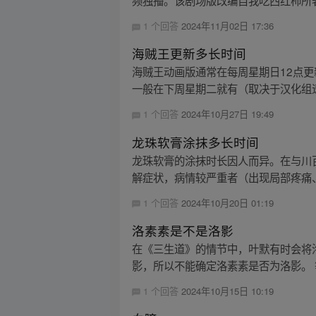
频独播。该剧场版改编自我吃西红柿所著
1 个回答
2024年11月02日 17:36
海贼王更新多长时间
海贼王动画版通常在每周星期日12点
一般在下周星期二就有（取决于汉化组速
1 个回答
2024年10月27日 19:49
龙珠软膏涂抹多长时间
龙珠软膏的涂抹时长因人而异。在与川
解症状，病情较严重者（出现局部疼痛、
1 个回答
2024年10月20日 01:19
洛素素是不是洛影
在《三生道》的情节中，叶默有时会将
影，所以不能确定洛素素是否为洛影。 
1 个回答
2024年10月15日 10:19