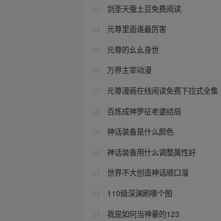
剑圣天蚕土豆免费阅读
13
元尊里面谁最厉害
14
元尊的幺幺身世
15
万界主宰动漫
16
元尊漫画在线阅读免费下拉式全集
17
百炼成神罗征老婆结局
18
神话装备是什么颜色
19
神话装备用什么调整属性好
20
世界不大创造神话顺口溜
21
110级深渊刷哪个图
22
我是如何当神豪的123
23