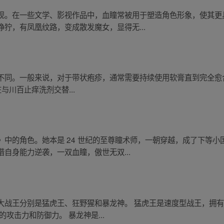
现。在一些文学、影视作品中，血瞳常被用于塑造角色形象，使其更
狞，有凤凰纹路，变成散发魔女，显得无...
同。一般来说，对于带状疱疹，通常需要持续使用软膏直到完全愈合为止
在与川百止痒洗剂交替...
中的角色。她本是 24 世纪的至尊瞳术师，一朝穿越，成了下等
自身能力逆袭，一双血瞳，傲世无双...
大战王分别是猛虎王、狂野猩和暴龙神。 猛虎王是速度型战王，拥
攻击力和防御力。 暴龙神是...