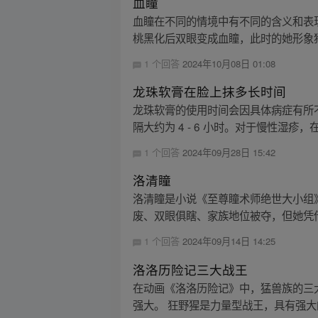
血瞳
血瞳在不同的情境中有不同的含义和表
桃黑化后双眼变成血瞳，此时的她形象狰
1 个回答
2024年10月08日 01:08
龙珠软膏在脸上抹多长时间
龙珠软膏的使用时间会因具体病症有所不
隔大约为 4 - 6 小时。对于慢性湿疹，
1 个回答
2024年09月28日 15:42
洛清瞳
洛清瞳是小说《至尊瞳术师绝世大小组》
废、双眼俱瞎、家族地位被夺，但她凭借
1 个回答
2024年09月14日 14:25
洛洛历险记三大战王
在动画《洛洛历险记》中，猛兽族的三
强大。 狂野猩是力量型战王，具有强大的