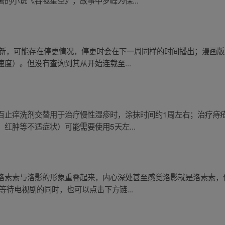
的小说《吞噬星空》，故事中罗峰为保...
更新，可能存在停更情况，停更时会在下一周同样的时间播出；漫画版
度）。但没有查询到其从开始连载至...
百止痒洗剂交替用于治疗慢性湿疹时，涂抹时间约1周左右；治疗痔
红肿等不适症状）可能需要使用5天左...
洛素素与洛影的形象重叠起来，内心深处甚至感觉洛影就是洛素素，
等待电视剧的同时，也可以点击下方链...