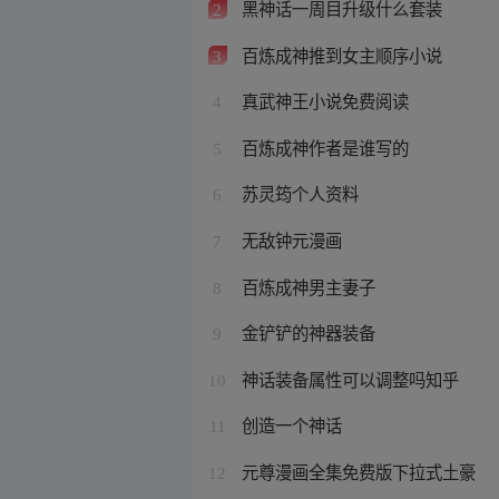
黑神话一周目升级什么套装
2
百炼成神推到女主顺序小说
3
真武神王小说免费阅读
4
百炼成神作者是谁写的
5
苏灵筠个人资料
6
无敌钟元漫画
7
百炼成神男主妻子
8
金铲铲的神器装备
9
神话装备属性可以调整吗知乎
10
创造一个神话
11
元尊漫画全集免费版下拉式土豪
12