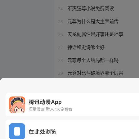
不灭狂尊小说免费阅读
24
元尊为什么是大主宰前传
25
天龙副属性是好事还是坏事
26
神话和史诗哪个好
27
元尊每个人结局都一样吗
28
元尊对比斗破境界哪个厉害
29
用长武器的神话人物
30
腾讯动漫App
海量漫画 新人7天免费看
在此处浏览