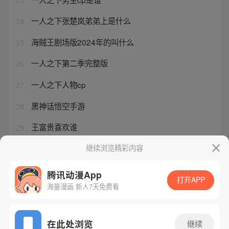
23
一人之下张楚岚弟弟上是什么
24
海贼王剧场版2024年的叫什么
25
一人之下第二季完整版
26
一人之下人物cp
27
黑神话悟空手游
28
王富贵喜欢谁
29
西行纪番外篇狂王9集
继续浏览精彩内容
30
腾讯动漫App
打开APP
海量漫画 新人7天免费看
腾讯漫画
起点读书
QQ阅读
网站备案/许可证号：粤B2-20090059-5
在此处浏览
继续