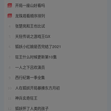
开局一座山好看吗
2
龙珠观看顺序排列
3
张楚岚和王也比试
4
天狂传说之游戏王GX
5
狐妖小红娘是否完结了2021
6
狂王什么时候更新第10集
7
一人之下吕欢演员
8
西行纪第一季全集
9
人在狐妖开局暴揍东方月初
10
神兵玄奇狂王
11
狐妖怀了人类的孩子
12