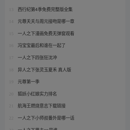
西行纪第4季免费完整版全集
13
元尊夭夭与周元接吻是哪一章
14
一人之下漫画免费无弹窗观看
15
冯宝宝最后和谁在一起了
16
一人之下四张狂沈冲
17
异人之下张灵玉夏禾 真人版
18
元尊第一季
19
狐妖小红娘实力排名
20
航海王燃烧意志下载链接
21
一人之下小师叔番外是哪一话
22
一人之下男主cp是谁