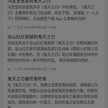
冯宝宝张楚岚鬼灭之刃
冯宝宝和张楚岚并非《鬼灭之刃》中的角色。《鬼灭之
刃》主要角色有灶门炭治郎、祢豆子等。 原漫画《一人之
下》同样精彩，点击按钮下载 App 立享精彩内容！
1 个回答
2024年08月09日 19:03
涂山红红穿越到鬼灭之刃
目前没有关于涂山红红穿越到《鬼灭之刃》的相关确切内
容。涂山红红是中国漫画及其衍生动画《狐妖小红娘之月
红篇》中的角色，而《鬼灭之刃》是日本漫画家吾峠呼世
晴所创作的另一部不同的作品。 等待电视剧的同时...
1 个回答
2024年08月23日 17:59
鬼灭之刃最厉害的鬼
在《鬼灭之刃》中，鬼舞辻无惨是鬼的始祖，通常被认为
是最强的鬼，他能以自身血液增强其他鬼的力量。然而在
大结局无限城篇中，无惨将所有血液和力量灌注到炭治郎
体内，使其成为新一代鬼王，此时的鬼王炭治郎比无惨
更...