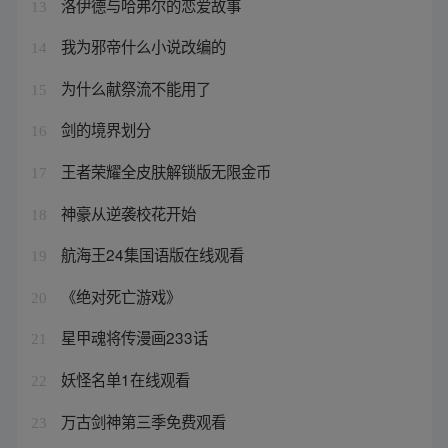
洛伊德与哈弗尔的恋爱故事
13
我为邪帝什么小说改编的
14
为什么献祭流不能用了
15
剑的境界划分
16
王者荣耀全皮肤解锁版无限金币
17
神豪从逆袭校花开始
18
航海王24集国语版在线观看
19
《绝对死亡游戏》
20
星甲魂将传漫画233话
21
妖怪名单1在线观看
22
万古剑神第三季免费观看
23