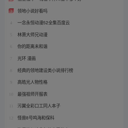
领地小说好看吗
3
一念永恒动漫52全集百度云
4
林萧大师兄动漫
5
你的距离未和谐
6
光环 漫画
7
经典的领地建设类小说排行榜
8
高皓光人物性格
9
最强祖师开服表
10
污翼全彩口工同人本子
11
怪兽8号鸣海和保科
12