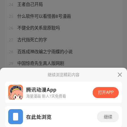
王者自己开局
24
什么软件可以看怪兽8号漫画
25
不健全的关系是原耽吗
26
古代指死亡的字
27
百炼成神改编之宁雨蝶的小说
28
中国惊奇先生真人版网剧
29
海贼王怎么领兑换码
继续浏览精彩内容
30
腾讯动漫App
打开APP
海量漫画 新人7天免费看
腾讯漫画
起点读书
QQ阅读
网站备案/许可证号：粤B2-20090059-5
在此处浏览
继续
Copyright©1998 - 2026 Tencent. All Rights Reserved