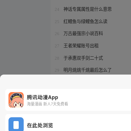
神话专属属性是什么意思
24
红鲤鱼与绿鲤鱼怎么读
25
万古最强宗小说百科
26
王者荣耀账号出租
27
于承惠双手剑二十式
28
明月烑烑千烑最后怎么了
29
万古最强宗的作者是谁
30
腾讯动漫App
海量漫画 新人7天免费看
在此处浏览