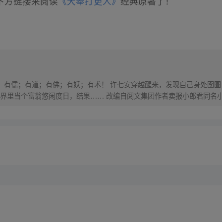
下方链接来阅读
《大奉打更人》
经典原著了！
界，有儒；有道；有佛；有妖；有术！ 许七安穿越醒来，发现自己身处囹圄
里当个富翁悠闲度日，结果…… 改编自阅文集团作者卖报小郎君同名小说 Q