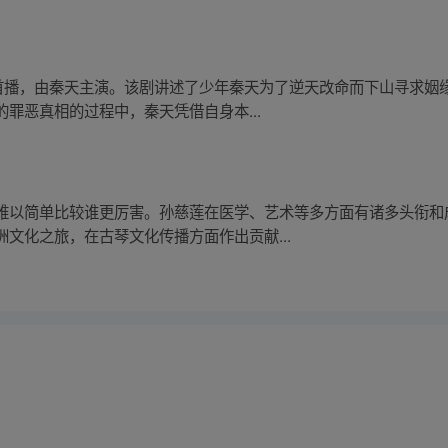
年首播，由秦天主演。该剧讲述了少年秦天为了逆天改命而下山寻求
罪恶真相的过程中，秦天凭借自身本...
难以简单比较谁更厉害。孙慈莲在医学、艺术等多方面有诸多头衔和
文化之旅，在古琴文化传播方面作出贡献...