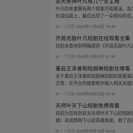
逆天邪神叶凡有几个女主角
叶凡的老婆算有两个姬紫月和晨溪，各
在成仙路上，最后出现了一朵相似的花，
1 个回答
2024年11月04日 16:48
开局无敌叶凡短剧在线观看全集
目前未查询到明确提供《开局无敌叶凡
1 个回答
2024年10月25日 21:56
重启王泽睿和陆婉琳短剧在哪看
关于重启王泽睿和陆婉琳短剧的观看渠道
艺等，在平台的搜索框中输入相关关键词
1 个回答
2024年09月23日 03:46
天师叶天下山短剧免费观看
目前为您找到有关天师叶天下山的短剧
婚！未成想刚下山就英雄救美，救了自已
1 个回答
2024年09月19日 04:03