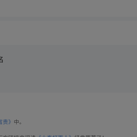
名
富贵》
中。