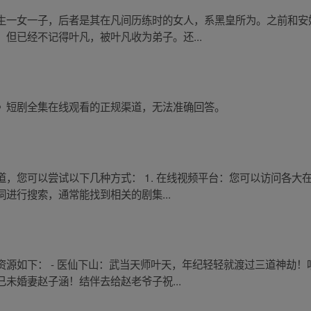
生一女一子，后者是其在凡间历练时的女人，系黑皇所为。之前和安
但已经不记得叶凡，被叶凡收为弟子。还...
》短剧全集在线观看的正规渠道，无法准确回答。
，您可以尝试以下几种方式： 1. 在线视频平台：您可以访问各大
进行搜索，通常能找到相关的剧集...
资源如下： - 医仙下山：武当天师叶天，年纪轻轻就渡过三道神劫
未婚妻赵子涵！结伴去给赵老爷子祝...