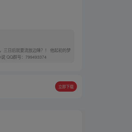
，三日后就要流放边陲？！ 他起初的梦
Q群号：799493374
立即下载