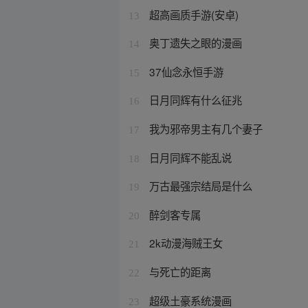
超高画质手游(安卓)
13
奥丁遗失之眼的漫画
14
37仙念永恒手游
15
日月同辉有什么征兆
16
我为邪帝男主有几个妻子
17
日月同辉不能乱说
18
万古最强宗结局是什么
19
醉剑客专属
20
2k动漫海贼王女
21
与死亡的距离
22
超级土豪系统漫画
23