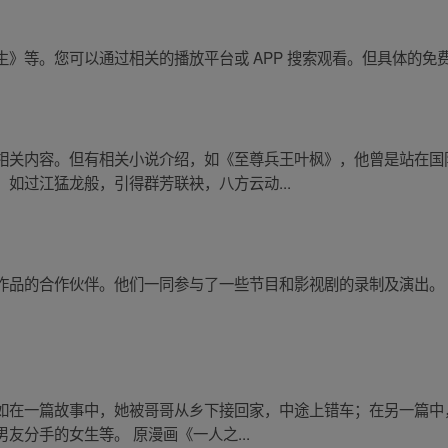
》等。您可以通过相关的播放平台或 APP 搜索观看。但具体的免
相关内容。但有相关小说介绍，如《至尊兵王叶枫》，他曾是站在国
如过江猛龙般，引得群芳联袂，八方云动...
作品的合作伙伴。他们一同参与了一些节目和影视剧的录制及演出。
如在一篇故事中，她被哥哥从乡下接回家，中途上错车；在另一篇中
友分手的女生等。 原漫画《一人之...