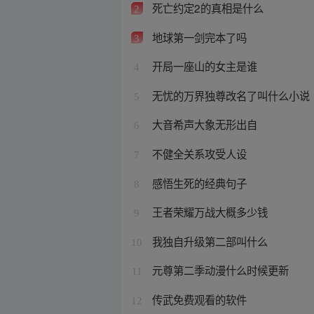
死亡约定2的真相是什么
2
地球第一剑完本了吗
3
开局一座山的女主是谁
4
无忧的万界独尊改名了叫什么小说
5
大音希声大象无形出自
6
不健全关系攻受人设
7
感悟生死的经典句子
8
王者荣耀万战大概多少钱
9
我独自升级第二部叫什么
10
元尊第二季动漫什么时候更新
11
传武免费观看的软件
12