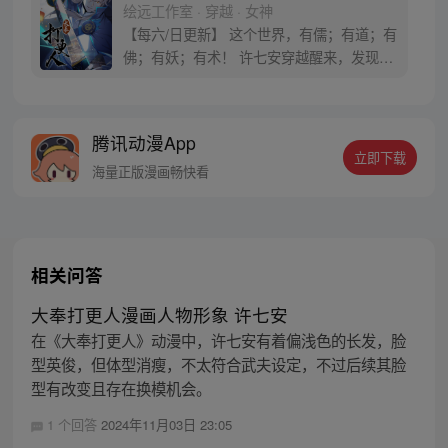
绘远工作室 · 穿越 · 女神
【每六/日更新】 这个世界，有儒；有道；有
佛；有妖；有术！ 许七安穿越醒来，发现自
己身处囹圄，三日后就要流放边陲？！ 他起
初的梦想只是自保，顺便在这个世界里当个
富翁悠闲度日，结果…… 改编自阅文集团作
腾讯动漫App
者卖报小郎君同名小说 QQ群号：
立即下载
799493374
海量正版漫画畅快看
相关问答
大奉打更人漫画人物形象 许七安
在《大奉打更人》动漫中，许七安有着偏浅色的长发，脸
型英俊，但体型消瘦，不太符合武夫设定，不过后续其脸
型有改变且存在换模机会。
1 个回答
2024年11月03日 23:05