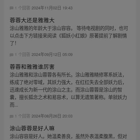
1 个回答
2024年11月02日 19:43
蓉蓉大还是雅雅大
涂山雅雅的年龄大于涂山容容。 等待电视剧的同时，也可
以点击下方链接来阅读《狐妖小红娘》原著提前了解剧情
了！
1 个回答
2024年09月12日 05:09
蓉蓉和雅雅谁厉害
涂山雅雅和涂山蓉蓉各有所长。涂山雅雅精修寒系妖法，
练成了绝对零域，其妖力强大，在红红失去全部妖力后，
迅速成长为新一代的涂山之主。而涂山蓉蓉是涂山的智
囊，擅长狐念之术和易容术，以算无遗策著称。单就妖力
而...
1 个回答
2024年08月26日 20:03
涂山蓉蓉是好人嘛
涂山容容是好人。她温柔善良，虽然外表温柔腹黑，但对