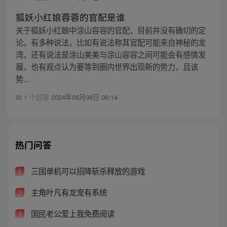
狐妖小红娘蓉蓉的官配是谁
关于狐妖小红娘中涂山容容的官配，目前并没有确切的定
论。有多种说法，比如有说法称其官配可能来自神秘的龙
湾，还有说法是涂山美美与涂山容容之间可能会有感情发
展，也有观点认为要等到圈内世界出现新的势力，且该
势...
1 个回答
2024年08月08日 06:14
热门问答
三国单机可以招降斩杀释放的游戏
1
主角叶凡有龙宠有系统
2
国民老公爱上我免费阅读
3