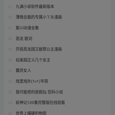
九满小说软件最新版本
15
薄情总裁的专属小丫头漫画
16
紫川动漫全集
17
恶龙 歌词
18
开局恶龙国王献祭公主漫画
19
玩家超正义几个女主
20
蠢货女人
21
戏里戏外(1v1)岑哥
22
我可能修的是假仙 百科小说
23
妖神记120集完整版在线观看
24
世界上嘴硬的物质
25