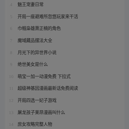
魅王宠妻日常
4
开局一座避难所忽悠玩家来干活
5
巾帼枭雄萧正楠的角色
6
魔域藏品摆法大全
7
月光下的异世界小说
8
绝世美女是什么
9
萌宝一加一动漫免费 下拉式
10
超级神基因漫画最新话免费阅读
11
开局四选一妃子游戏
12
屠龙孩子莱昂漫画叫什么
13
庶女攻略完整人物
14