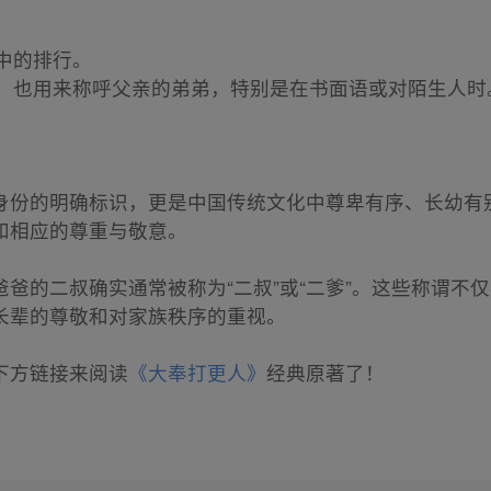
弟中的排行。
文化中，也用来称呼父亲的弟弟，特别是在书面语或对陌生人时
身份的明确标识，更是中国传统文化中尊卑有序、长幼有
和相应的尊重与敬意。
爸的二叔确实通常被称为“二叔”或“二爹”。这些称谓不
长辈的尊敬和对家族秩序的重视。
下方链接来阅读
《大奉打更人》
经典原著了！