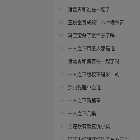
诸葛青和谁在一起了
17
王权富贵成毅什么时候杀青
18
冯宝宝杀了张怀意了吗
19
一人之下用纸人那是谁
20
诸葛青和傅容在一起了吗
21
一人之下版权不是米二的
22
涂山雅雅单恋谁
23
一人之下新篇章
24
一人之下几集
25
王楚钦有望复仇小莫
26
狐妖小红娘红红饮了东方灵血
27