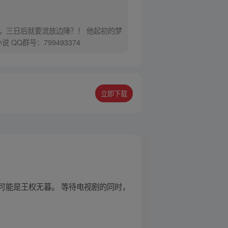
，三日后就要流放边陲？！ 他起初的梦
Q群号：799493374
立即下载
可能是王权无暮。 等待电视剧的同时，