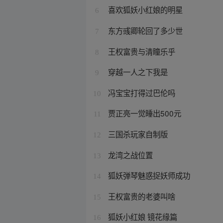
喜欢狐妖小红娘的明星
6
东方彧卿轮回了多少世
7
王权富贵与清瞳乐乎
8
穿越一人之下我是
9
冯宝宝打得过巴伦吗
10
贾正亮一觉睡出500元
11
三国杀玩家自制版
12
龙湾之战位置
13
狐妖弹琴魅惑捉妖师成功
14
王权富贵的老婆叫啥
15
狐妖小红娘 镜花缘篇
16