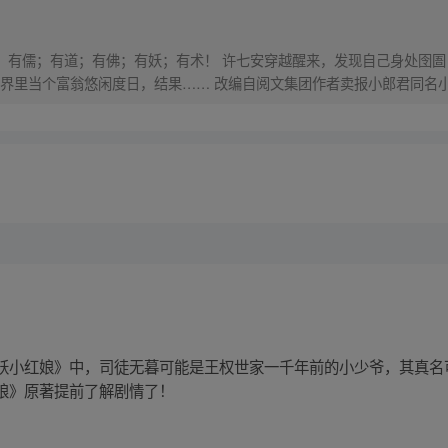
界，有儒；有道；有佛；有妖；有术！ 许七安穿越醒来，发现自己身处囹圄
里当个富翁悠闲度日，结果…… 改编自阅文集团作者卖报小郎君同名小说 Q
妖小红娘》中，司徒无暮可能是王权世家一千年前的小少爷，其真名
娘》原著提前了解剧情了！