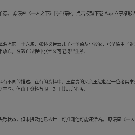
德。 原漫画《一人之下》同样精彩，点击按钮下载 App 立享精彩
体源流的三十六贼，张怀义带着儿子张予德从小搬家，张予德生了张
放心，在逃亡过程中张怀义可能将毕生所...
料有不同的描述。在有的资料中，王富贵的父亲王福临是一位老实本
丰厚。但由于资料有限，对于其厉害程度...
踪状态，但未提及他已去世，可推测他可能还活着。 原漫画《一人之