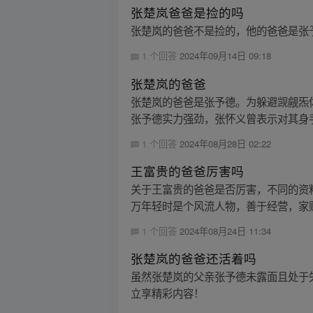
张楚岚爸爸是捡的吗
张楚岚的爸爸不是捡的，他的爸爸是张予
1 个回答
2024年09月14日 09:18
张楚岚的爸爸
张楚岚的爸爸是张予德。为躲避觊觎炁
张予德实力强劲，张怀义曾表示对其身手
1 个回答
2024年08月28日 02:22
王富贵的爸爸厉害吗
关于王富贵的爸爸是否厉害，不同的资
万年轻时是个风流人物，善于经营，家财
1 个回答
2024年08月24日 11:34
张楚岚的爸爸还活着吗
虽然张楚岚的父亲张予德未露面且处于失
立享精彩内容！