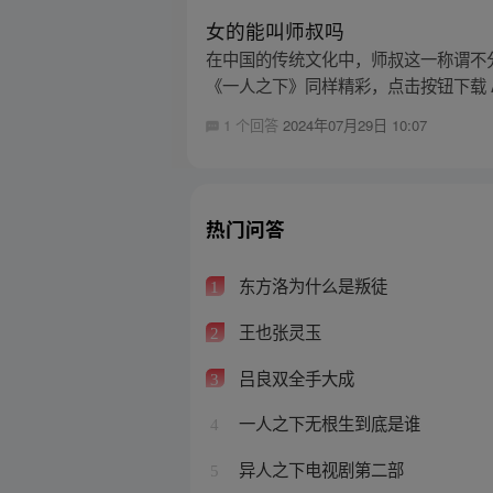
女的能叫师叔吗
在中国的传统文化中，师叔这一称谓不
《一人之下》同样精彩，点击按钮下载 A
1 个回答
2024年07月29日 10:07
热门问答
东方洛为什么是叛徒
1
王也张灵玉
2
吕良双全手大成
3
一人之下无根生到底是谁
4
异人之下电视剧第二部
5